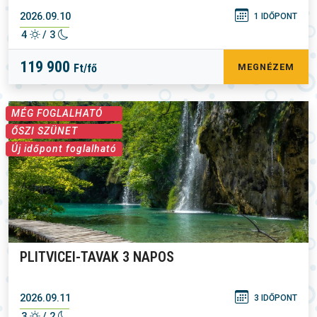
2026.09.10
1 IDŐPONT
4
/ 3
119 900
Ft/fő
MEGNÉZEM
MÉG FOGLALHATÓ
ŐSZI SZÜNET
Új időpont foglalható
PLITVICEI-TAVAK 3 NAPOS
2026.09.11
3 IDŐPONT
3
/ 2