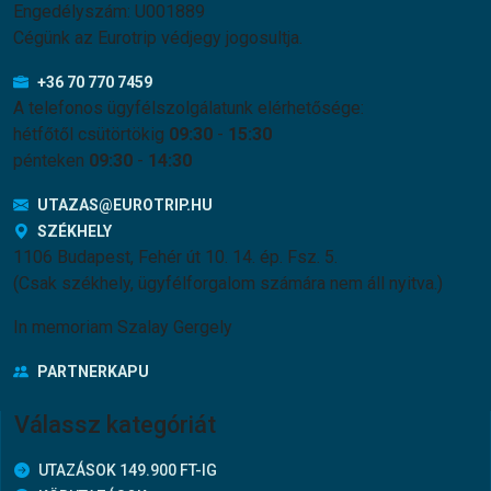
Engedélyszám: U001889
Cégünk az Eurotrip védjegy jogosultja.
+36 70 770 7459
A telefonos ügyfélszolgálatunk elérhetősége:
hétfőtől csütörtökig
09:30
-
15:30
pénteken
09:30
-
14:30
UTAZAS@EUROTRIP.HU
SZÉKHELY
1106 Budapest, Fehér út 10. 14. ép. Fsz. 5.
(Csak székhely, ügyfélforgalom számára nem áll nyitva.)
In memoriam Szalay Gergely
PARTNERKAPU
Válassz kategóriát
UTAZÁSOK 149.900 FT-IG