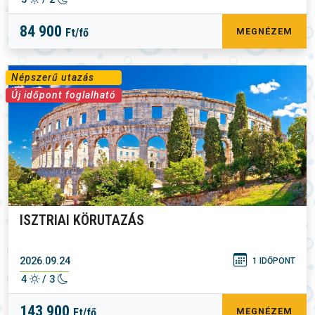
84 900
Ft/fő
MEGNÉZEM
Népszerű utazás
Új időpont foglalható
ISZTRIAI KÖRUTAZÁS
2026.09.24
1 IDŐPONT
4
/ 3
143 900
Ft/fő
MEGNÉZEM