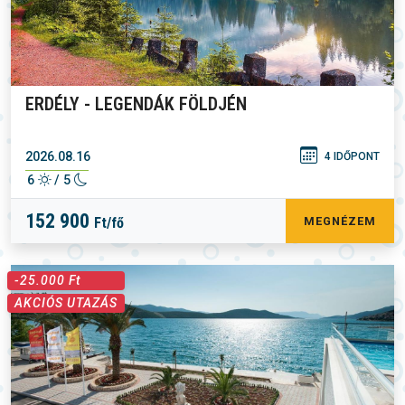
ERDÉLY - LEGENDÁK FÖLDJÉN
2026.08.16
4 IDŐPONT
6
/ 5
152 900
Ft/fő
MEGNÉZEM
-25.000 Ft
AKCIÓS UTAZÁS