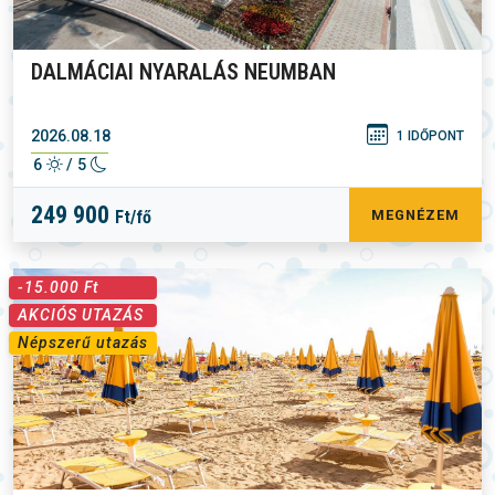
DALMÁCIAI NYARALÁS NEUMBAN
2026.08.18
1 IDŐPONT
6
/ 5
249 900
Ft/fő
MEGNÉZEM
-15.000 Ft
AKCIÓS UTAZÁS
Népszerű utazás