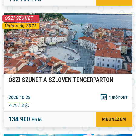
ŐSZI SZÜNET
Újdonság 2026
ŐSZI SZÜNET A SZLOVÉN TENGERPARTON
2026.10.23
1 IDŐPONT
4
/ 3
134 900
Ft/fő
MEGNÉZEM