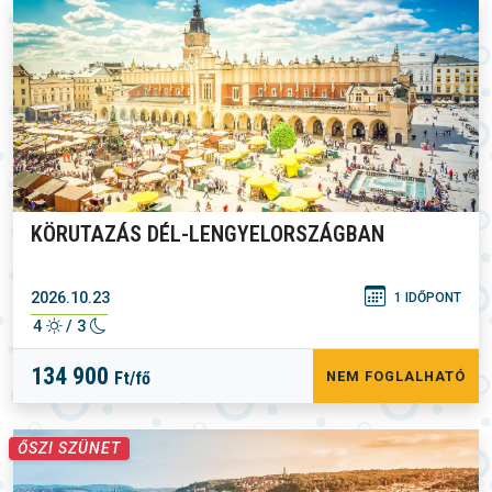
KÖRUTAZÁS DÉL-LENGYELORSZÁGBAN
2026.10.23
1 IDŐPONT
4
/ 3
134 900
Ft/fő
NEM FOGLALHATÓ
ŐSZI SZÜNET