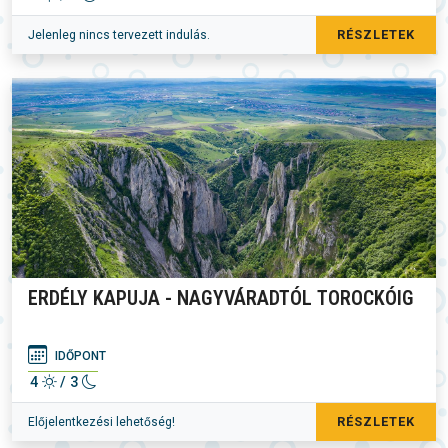
RÉSZLETEK
Jelenleg nincs tervezett indulás.
ERDÉLY KAPUJA - NAGYVÁRADTÓL TOROCKÓIG
IDŐPONT
4
/ 3
RÉSZLETEK
Előjelentkezési lehetőség!