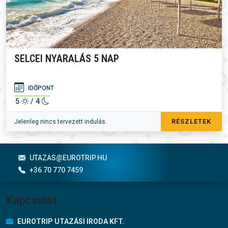
SELCEI NYARALÁS 5 NAP
IDŐPONT
5
/ 4
RÉSZLETEK
Jelenleg nincs tervezett indulás.
Lábléc menü
UTAZAS@EUROTRIP.HU
+36 70 770 7459
Kapcsolat
EUROTRIP UTAZÁSI IRODA KFT.