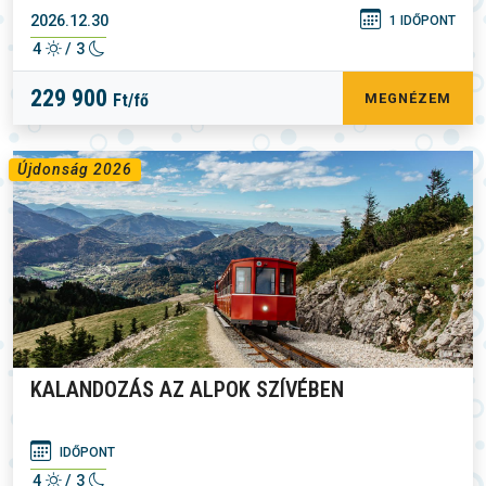
2026.12.30
1 IDŐPONT
4
/ 3
229 900
Ft/fő
MEGNÉZEM
Újdonság 2026
KALANDOZÁS AZ ALPOK SZÍVÉBEN
IDŐPONT
4
/ 3