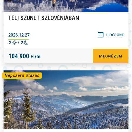
TÉLI SZÜNET SZLOVÉNIÁBAN
2026.12.27
1 IDŐPONT
3
/ 2
104 900
Ft/fő
MEGNÉZEM
Népszerű utazás