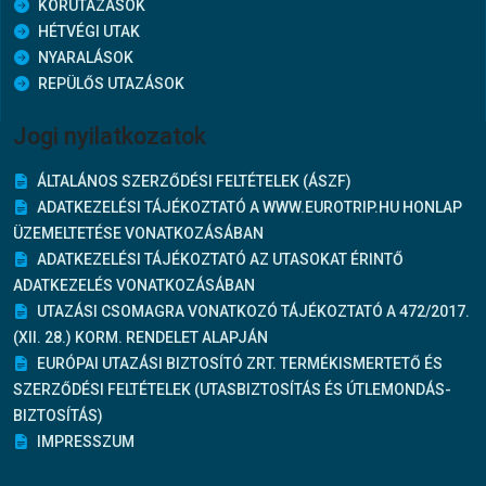
KÖRUTAZÁSOK
HÉTVÉGI UTAK
NYARALÁSOK
REPÜLŐS UTAZÁSOK
Jogi nyilatkozatok
ÁLTALÁNOS SZERZŐDÉSI FELTÉTELEK (ÁSZF)
ADATKEZELÉSI TÁJÉKOZTATÓ A WWW.EUROTRIP.HU HONLAP
ÜZEMELTETÉSE VONATKOZÁSÁBAN
ADATKEZELÉSI TÁJÉKOZTATÓ AZ UTASOKAT ÉRINTŐ
ADATKEZELÉS VONATKOZÁSÁBAN
UTAZÁSI CSOMAGRA VONATKOZÓ TÁJÉKOZTATÓ A 472/2017.
(XII. 28.) KORM. RENDELET ALAPJÁN
EURÓPAI UTAZÁSI BIZTOSÍTÓ ZRT. TERMÉKISMERTETŐ ÉS
SZERZŐDÉSI FELTÉTELEK (UTASBIZTOSÍTÁS ÉS ÚTLEMONDÁS-
BIZTOSÍTÁS)
IMPRESSZUM