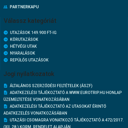
PARTNERKAPU
Válassz kategóriát
UTAZÁSOK 149.900 FT-IG
KÖRUTAZÁSOK
HÉTVÉGI UTAK
NYARALÁSOK
REPÜLŐS UTAZÁSOK
Jogi nyilatkozatok
ÁLTALÁNOS SZERZŐDÉSI FELTÉTELEK (ÁSZF)
ADATKEZELÉSI TÁJÉKOZTATÓ A WWW.EUROTRIP.HU HONLAP
ÜZEMELTETÉSE VONATKOZÁSÁBAN
ADATKEZELÉSI TÁJÉKOZTATÓ AZ UTASOKAT ÉRINTŐ
ADATKEZELÉS VONATKOZÁSÁBAN
UTAZÁSI CSOMAGRA VONATKOZÓ TÁJÉKOZTATÓ A 472/2017.
(XII. 28.) KORM. RENDELET ALAPJÁN