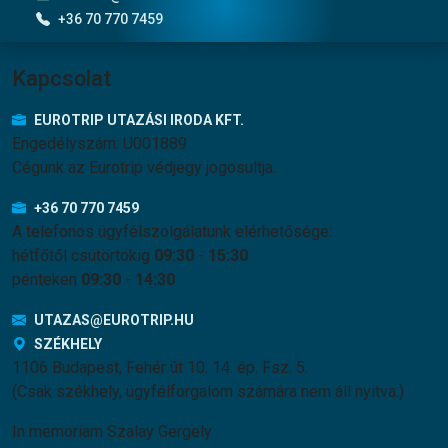
+36 70 770 7459
Kapcsolat
EUROTRIP UTAZÁSI IRODA KFT.
Engedélyszám: U001889
Cégünk az Eurotrip védjegy jogosultja.
+36 70 770 7459
A telefonos ügyfélszolgálatunk elérhetősége:
hétfőtől csütörtökig
09:30
-
15:30
pénteken
09:30
-
14:30
UTAZAS@EUROTRIP.HU
SZÉKHELY
1106 Budapest, Fehér út 10. 14. ép. Fsz. 5.
(Csak székhely, ügyfélforgalom számára nem áll nyitva.)
In memoriam Szalay Gergely