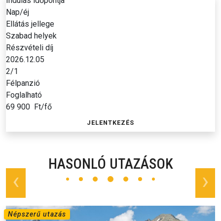
Indulás időpontja
Nap/éj
Ellátás jellege
Szabad helyek
Részvételi díj
2026.12.05
2/1
Félpanzió
Foglalható
69 900
Ft/fő
JELENTKEZÉS
HASONLÓ UTAZÁSOK
prev
next
Népszerű utazás