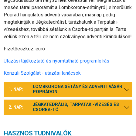
legcsodásabb téli helyszíneit keressük fel. Megnézzük a
mesés tátrai panorámát a Lombkorona-sétányról, elmerülünk
Poprád hangulatos adventi vásárában, másnap pedig
megtekintjük a Jégkatedrálist, túrázhatunk a Tarpataki-
vízeséshez, továbbá sétálunk a Csorba-tó partján is. Tarts
velünk ezen a téli, de nem szokványos adventi kiránduláson!
Fizetőeszköz: euró
Utazási tájékoztató és nyomtatható programleírás
Konzuli Szolgálat - utazási tanácsok
LOMBKORONA SÉTÁNY ÉS ADVENTI VÁSÁR
1. NAP:
POPRÁDON
JÉGKATEDRÁLIS, TARPATAKI-VÍZESÉS ÉS
2. NAP:
CSORBA-TÓ
HASZNOS TUDNIVALÓK