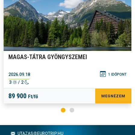
MAGAS-TÁTRA GYÖNGYSZEMEI
2026.09.18
1 IDŐPONT
3
/ 2
89 900
Ft/fő
MEGNÉZEM
Lábléc menü
UTAZAS@EUROTRIP.HU