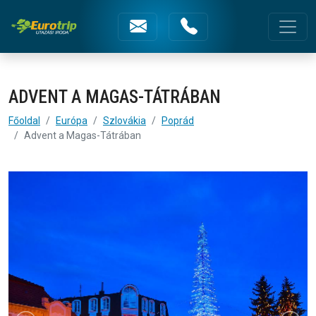
Advent a Magas-Tátrában
Fejléc menüsorok
ADVENT A MAGAS-TÁTRÁBAN
Főoldal
Európa
Szlovákia
Poprád
Advent a Magas-Tátrában
Képgaléria | Advent a Magas-Tátrába