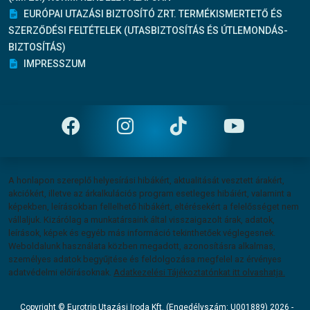
EURÓPAI UTAZÁSI BIZTOSÍTÓ ZRT. TERMÉKISMERTETŐ ÉS
SZERZŐDÉSI FELTÉTELEK (UTASBIZTOSÍTÁS ÉS ÚTLEMONDÁS-
BIZTOSÍTÁS)
IMPRESSZUM
Felelősség vállalás
A honlapon szereplő helyesírási hibákért, aktualitását vesztett árakért,
akciókért, illetve az árkalkulációs program esetleges hibáiért, valamint a
képekben, leírásokban fellelhető hibákért, eltérésekért a felelősséget nem
vállaljuk. Kizárólag a munkatársaink által visszaigazolt árak, adatok,
leírások, képek és egyéb más információ tekinthetőek véglegesnek.
Weboldalunk használata közben megadott, azonosításra alkalmas,
személyes adatok begyűjtése és feldolgozása megfelel az érvényes
adatvédelmi előírásoknak.
Adatkezelési Tájékoztatónkat itt olvashatja.
Copyright © Eurotrip Utazási Iroda Kft. (Engedélyszám: U001889) 2026 -