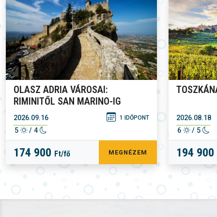
OLASZ ADRIA VÁROSAI:
TOSZKÁN
RIMINITŐL SAN MARINO-IG
2026.09.16
2026.08.18
1 IDŐPONT
5
/ 4
6
/ 5
174 900
194 900
MEGNÉZEM
Ft/fő