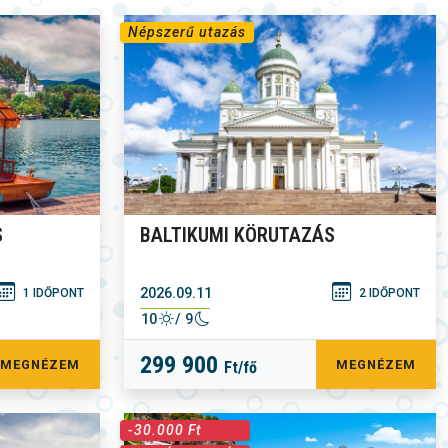
Népszerű utazás
S
BALTIKUMI KÖRUTAZÁS
2026.09.11
1 IDŐPONT
2 IDŐPONT
10
/ 9
299 900
MEGNÉZEM
MEGNÉZEM
Ft/fő
-30.000 Ft