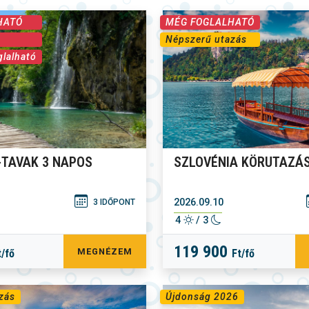
HATÓ
MÉG FOGLALHATÓ
Népszerű utazás
glalható
I-TAVAK 3 NAPOS
SZLOVÉNIA KÖRUTAZÁ
2026.09.10
3 IDŐPONT
4
/ 3
119 900
MEGNÉZEM
t/fő
Ft/fő
zás
Újdonság 2026