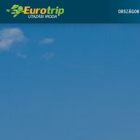
Eurotrip Utazási Iroda -
Fejléc menüsorok
ORSZÁGOK
Főoldali lapozóképek