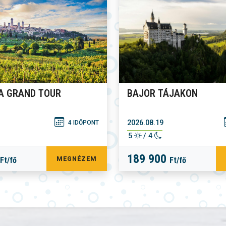
A GRAND TOUR
BAJOR TÁJAKON
2026.08.19
4 IDŐPONT
5
/ 4
189 900
MEGNÉZEM
Ft/fő
Ft/fő