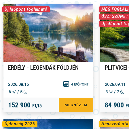
Új időpont foglalható
MÉG FOGLAL
ŐSZI SZÜNET
Új időpont fo
ERDÉLY - LEGENDÁK FÖLDJÉN
PLITVICE
2026.08.16
2026.09.11
4 IDŐPONT
6
/ 5
3
/ 2
152 900
84 900
MEGNÉZEM
Ft/fő
F
Újdonság 2026
Népszerű uta