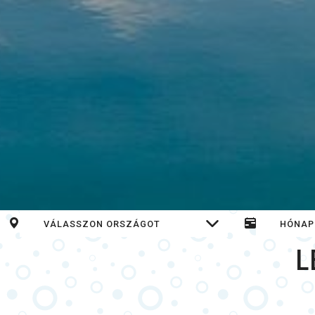
Főoldali kereső
L