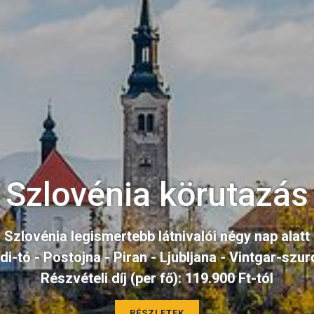
Baltikumi körutazás
s a középkori balti fővárosokba és a modern Hels
Riga - Tallinn - Vilnius - Helsinki - Varsó
Részvételi díj (per fő): 299.900 Ft-tól
RÉSZLETEK