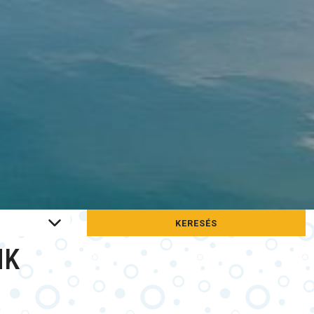
KERESÉS
NK