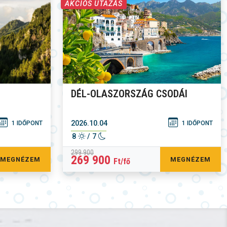
AKCIÓS UTAZÁS
DÉL-OLASZORSZÁG CSODÁI
2026.10.04
1 IDŐPONT
1 IDŐPONT
8
/ 7
299 900
269 900
MEGNÉZEM
MEGNÉZEM
Ft/fő