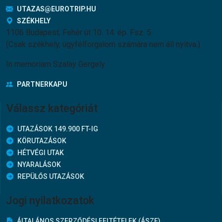
UTAZAS@EUROTRIP.HU
SZÉKHELY
1106 Budapest, Fehér út 10. 14. ép. Fsz. 5.
(Csak székhely, ügyfélforgalom számára nem áll nyitva.)
In memoriam Szalay Gergely
PARTNERKAPU
Válassz kategóriát
UTAZÁSOK 149.900 FT-IG
KÖRUTAZÁSOK
HÉTVÉGI UTAK
NYARALÁSOK
REPÜLŐS UTAZÁSOK
Jogi nyilatkozatok
ÁLTALÁNOS SZERZŐDÉSI FELTÉTELEK (ÁSZF)