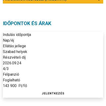
IDŐPONTOK ÉS ÁRAK
Indulás időpontja
Nap/éj
Ellátás jellege
Szabad helyek
Részvételi díj
2026.09.24
4/3
Félpanzió
Foglalható
143 900
Ft/fő
JELENTKEZÉS