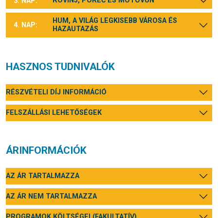
ROVINJ, POREČ ÉS MOTOVUN
3. NAP:
HUM, A VILÁG LEGKISEBB VÁROSA ÉS
4. NAP:
HAZAUTAZÁS
HASZNOS TUDNIVALÓK
RÉSZVÉTELI DÍJ INFORMÁCIÓ
FELSZÁLLÁSI LEHETŐSÉGEK
ÁRINFORMÁCIÓK
AZ ÁR TARTALMAZZA
AZ ÁR NEM TARTALMAZZA
PROGRAMOK KÖLTSÉGEI (FAKULTATÍV)