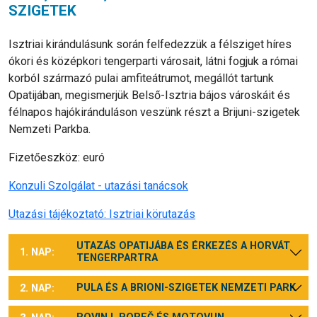
SZIGETEK
Isztriai kirándulásunk során felfedezzük a félsziget híres
ókori és középkori tengerparti városait, látni fogjuk a római
korból származó pulai amfiteátrumot, megállót tartunk
Opatijában, megismerjük Belső-Isztria bájos városkáit és
félnapos hajókiránduláson veszünk részt a Brijuni-szigetek
Nemzeti Parkba.
Fizetőeszköz: euró
Konzuli Szolgálat - utazási tanácsok
Utazási tájékoztató: Isztriai körutazás
UTAZÁS OPATIJÁBA ÉS ÉRKEZÉS A HORVÁT
1. NAP:
TENGERPARTRA
PULA ÉS A BRIONI-SZIGETEK NEMZETI PARK
2. NAP: