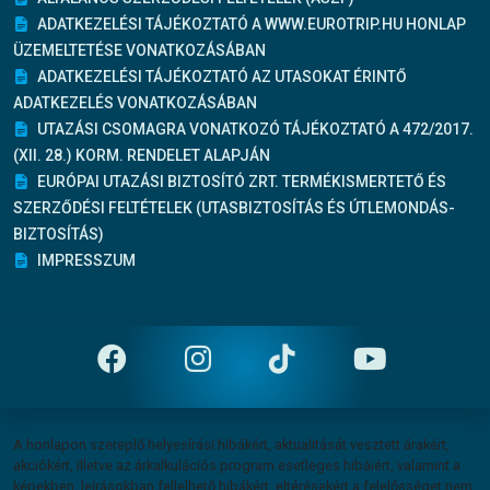
ADATKEZELÉSI TÁJÉKOZTATÓ A WWW.EUROTRIP.HU HONLAP
ÜZEMELTETÉSE VONATKOZÁSÁBAN
ADATKEZELÉSI TÁJÉKOZTATÓ AZ UTASOKAT ÉRINTŐ
ADATKEZELÉS VONATKOZÁSÁBAN
UTAZÁSI CSOMAGRA VONATKOZÓ TÁJÉKOZTATÓ A 472/2017.
(XII. 28.) KORM. RENDELET ALAPJÁN
EURÓPAI UTAZÁSI BIZTOSÍTÓ ZRT. TERMÉKISMERTETŐ ÉS
SZERZŐDÉSI FELTÉTELEK (UTASBIZTOSÍTÁS ÉS ÚTLEMONDÁS-
BIZTOSÍTÁS)
IMPRESSZUM
Felelősség vállalás
A honlapon szereplő helyesírási hibákért, aktualitását vesztett árakért,
akciókért, illetve az árkalkulációs program esetleges hibáiért, valamint a
képekben, leírásokban fellelhető hibákért, eltérésekért a felelősséget nem