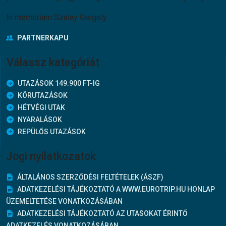
In memoriam Szalay Gergely
PARTNERKAPU
Válassz kategóriát
UTAZÁSOK 149.900 FT-IG
KÖRUTAZÁSOK
HÉTVÉGI UTAK
NYARALÁSOK
REPÜLŐS UTAZÁSOK
Jogi nyilatkozatok
ÁLTALÁNOS SZERZŐDÉSI FELTÉTELEK (ÁSZF)
ADATKEZELÉSI TÁJÉKOZTATÓ A WWW.EUROTRIP.HU HONLAP
ÜZEMELTETÉSE VONATKOZÁSÁBAN
ADATKEZELÉSI TÁJÉKOZTATÓ AZ UTASOKAT ÉRINTŐ
ADATKEZELÉS VONATKOZÁSÁBAN