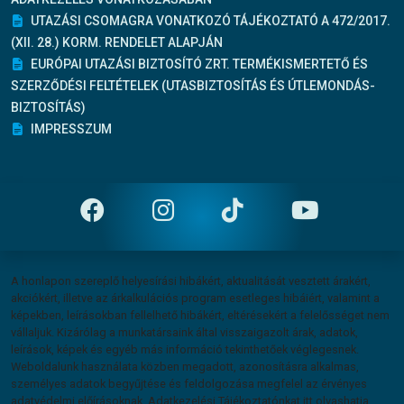
UTAZÁSI CSOMAGRA VONATKOZÓ TÁJÉKOZTATÓ A 472/2017.
(XII. 28.) KORM. RENDELET ALAPJÁN
EURÓPAI UTAZÁSI BIZTOSÍTÓ ZRT. TERMÉKISMERTETŐ ÉS
SZERZŐDÉSI FELTÉTELEK (UTASBIZTOSÍTÁS ÉS ÚTLEMONDÁS-
BIZTOSÍTÁS)
IMPRESSZUM
Felelősség vállalás
A honlapon szereplő helyesírási hibákért, aktualitását vesztett árakért,
akciókért, illetve az árkalkulációs program esetleges hibáiért, valamint a
képekben, leírásokban fellelhető hibákért, eltérésekért a felelősséget nem
vállaljuk. Kizárólag a munkatársaink által visszaigazolt árak, adatok,
leírások, képek és egyéb más információ tekinthetőek véglegesnek.
Weboldalunk használata közben megadott, azonosításra alkalmas,
személyes adatok begyűjtése és feldolgozása megfelel az érvényes
adatvédelmi előírásoknak.
Adatkezelési Tájékoztatónkat itt olvashatja.