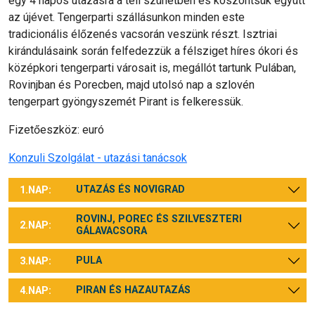
egy 4 napos utazásra a téli szünetben és köszöntsük együtt
az újévet. Tengerparti szállásunkon minden este
tradicionális élőzenés vacsorán veszünk részt. Isztriai
kirándulásaink során felfedezzük a félsziget híres ókori és
középkori tengerparti városait is, megállót tartunk Pulában,
Rovinjban és Porecben, majd utolsó nap a szlovén
tengerpart gyöngyszemét Pirant is felkeressük.
Fizetőeszköz: euró
Konzuli Szolgálat - utazási tanácsok
UTAZÁS ÉS NOVIGRAD
1.NAP:
ROVINJ, POREC ÉS SZILVESZTERI
2.NAP:
GÁLAVACSORA
PULA
3.NAP:
PIRAN ÉS HAZAUTAZÁS
4.NAP: