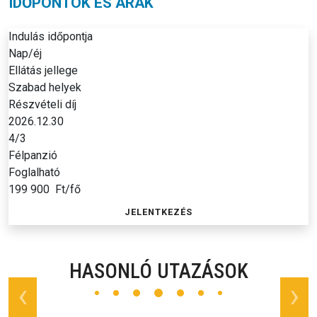
IDŐPONTOK ÉS ÁRAK
Indulás időpontja
Nap/éj
Ellátás jellege
Szabad helyek
Részvételi díj
2026.12.30
4/3
Félpanzió
Foglalható
199 900
Ft/fő
JELENTKEZÉS
HASONLÓ UTAZÁSOK
prev
next