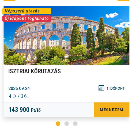
Népszerű utazás
Új időpont foglalható
ISZTRIAI KÖRUTAZÁS
2026.09.24
1 IDŐPONT
4
/ 3
143 900
Ft/fő
MEGNÉZEM