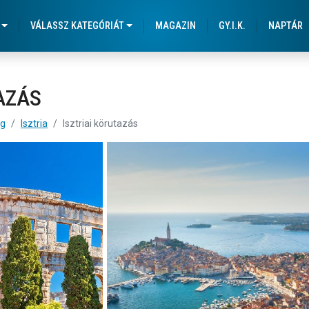
VÁLASSZ KATEGÓRIÁT
MAGAZIN
GY.I.K.
NAPTÁR
AZÁS
ág
Isztria
Isztriai körutazás
ztriai körutazás