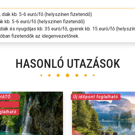
, diák kb. 5-6 euró/fő (helyszínen fizetendő)
iák kb. 5-6 euró/fő (helyszínen fizetendő)
 diák és nyugdíjas kb. 35 euró/fő, gyerek kb. 15 euró/fő (helyszí
róban fizetendők az idegenvezetőnek.
HASONLÓ UTAZÁSOK
HATÓ
Új időpont foglalható
glalható