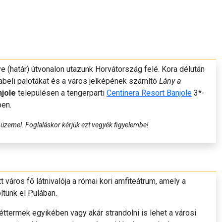
e (határ) útvonalon utazunk Horvátország felé. Kora délután
rabeli palotákat és a város jelképének számító
Lány a
jole
településen a tengerparti
Centinera Resort Banjole
3*-
ben.
m üzemel. Foglaláskor kérjük ezt vegyék figyelembe!
tt város fő látnivalója a római kori amfiteátrum, amely a
ltünk el Pulában.
éttermek egyikében vagy akár strandolni is lehet a városi