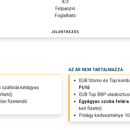
4/3
Félpanzió
Foglalható
JELENTKEZÉS
AZ ÁR NEM TARTALMAZZA:
EUB Storno és Top kombiná
i szálloda kétágyas
Ft/fő
rhető)
EUB Top BBP utasbiztosít
ülön fizetendő
Egyágyas szoba felára 
kell fizetni)
Pótágy kedvezménye 10.