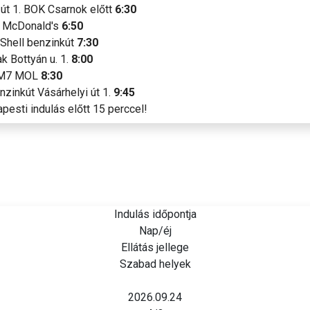
út 1. BOK Csarnok előtt
6:30
2. McDonald's
6:50
Shell benzinkút
7:30
k Bottyán u. 1.
8:00
y M7 MOL
8:30
zinkút Vásárhelyi út 1.
9:45
pesti indulás előtt 15 perccel!
Indulás időpontja
Nap/éj
Ellátás jellege
Szabad helyek
2026.09.24