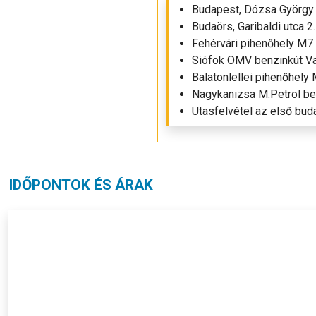
Budapest, Dózsa György 
Budaörs, Garibaldi utca 
Fehérvári pihenőhely M7 
Siófok OMV benzinkút Va
Balatonlellei pihenőhel
Nagykanizsa M.Petrol ben
Utasfelvétel az első buda
IDŐPONTOK ÉS ÁRAK