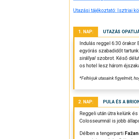
Utazási tájékoztató: Isztriai k
1. NAP:
UTAZÁS OPATIJ
Indulás reggel 6:30 órakor 
egyórás szabadidőt tartun
sirállyal
szobrot. Késő délut
os hotel lesz három éjszaká
*Felhívjuk utasaink figyelmét, h
2. NAP:
PULA ÉS A BRIO
Reggeli után útra kelünk és
Colosseumnál is jobb állap
Délben a tengerparti
Fažan