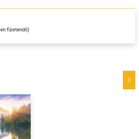
nen fizetendő)
next