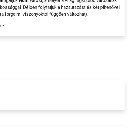
látogatjuk
Hum
várost, amelyet a világ legkisebb városának
lakossággal. Délben folytatjuk a hazautazást és két pihenővel
a forgalmi viszonyoktól függően változhat).
uk.