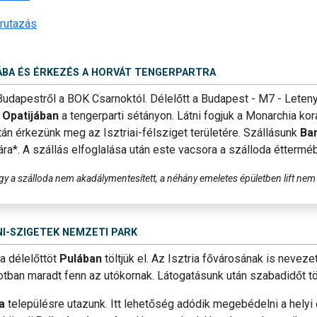
örutazás
ÁBA ÉS ÉRKEZÉS A HORVÁT TENGERPARTRA
Budapestről a BOK Csarnoktól. Délelőtt a Budapest - M7 - Leteny
k
Opatijában
a tengerparti sétányon. Látni fogjuk a Monarchia ko
án érkezünk meg az Isztriai-félsziget területére. Szállásunk
Ban
ra*. A szállás elfoglalása után este vacsora a szálloda éttermé
ogy a szálloda nem akadálymentesített, a néhány emeletes épületben lift ne
NI-SZIGETEK NEMZETI PARK
 a délelőttöt
Pulában
töltjük el. Az Isztria fővárosának is neveze
otban maradt fenn az utókornak. Látogatásunk után szabadidőt tö
a
településre utazunk. Itt lehetőség adódik megebédelni a helyi 