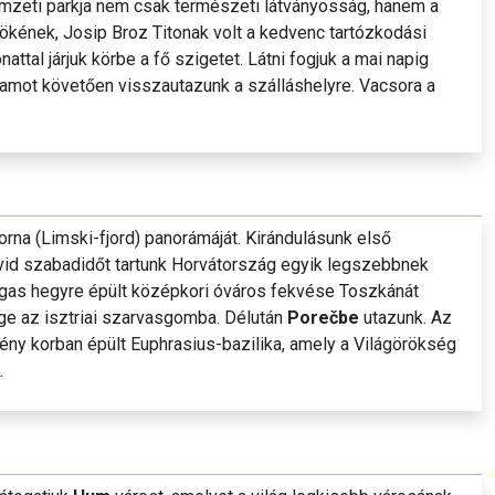
emzeti parkja nem csak természeti látványosság, hanem a
ökének, Josip Broz Titonak volt a kedvenc tartózkodási
ttal járjuk körbe a fő szigetet. Látni fogjuk a mai napig
gramot követően visszautazunk a szálláshelyre. Vacsora a
torna (Limski-fjord) panorámáját. Kirándulásunk első
övid szabadidőt tartunk Horvátország egyik legszebbnek
gas hegyre épült középkori óváros fekvése Toszkánát
ge az isztriai szarvasgomba. Délután
Porečbe
utazunk. Az
tény korban épült Euphrasius-bazilika, amely a Világörökség
.