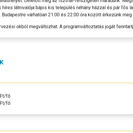
álláshelyet. Délelőtt még az Isztriai-félszigeten maradunk. Meg
ik híres látnivalója bájos kis település néhány házzal és pár fős 
 Budapestre várhatóan 21:00 és 22:00 óra között érkezünk meg (
vezési okból megváltozhat. A programváltoztatás jogát fenntartj
K
Ft/fő
Ft/fő