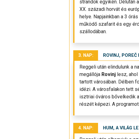
strandok egyikén. Délután a
XX. századi horvát és euró
helye. Napjainkban a 3 órás
működő szafarit és egy érd
szállodában.
3. NAP:
ROVINJ, POREČ
Reggeli után elindulunk a na
megállója
Rovinj
lesz, aho
tartott városában. Délben f
idézi. A városfalakon tett
isztriai óváros bővelkedik 
részét képezi. A programot
4. NAP:
HUM, A VILÁG L