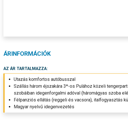
ÁRINFORMÁCIÓK
AZ ÁR TARTALMAZZA:
Utazás komfortos autóbusszal
Szállás három éjszakára 3*-os Pulához közeli tengerpart
szobáiban idegenforgalmi adóval (háromágyas szoba elé
Félpanziós ellátás (reggeli és vacsora), italfogyasztás k
Magyar nyelvű idegenvezetés