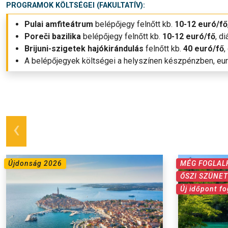
PROGRAMOK KÖLTSÉGEI (FAKULTATÍV):
Pulai amfiteátrum
belépőjegy felnőtt kb.
10-12 euró/fő
Poreči bazilika
belépőjegy felnőtt kb.
10-12 euró/fő
, d
Brijuni-szigetek hajókirándulás
felnőtt kb.
40 euró/fő
,
A belépőjegyek költségei a helyszínen készpénzben, eu
prev
Újdonság 2026
MÉG FOGLAL
ŐSZI SZÜNET
Új időpont fo