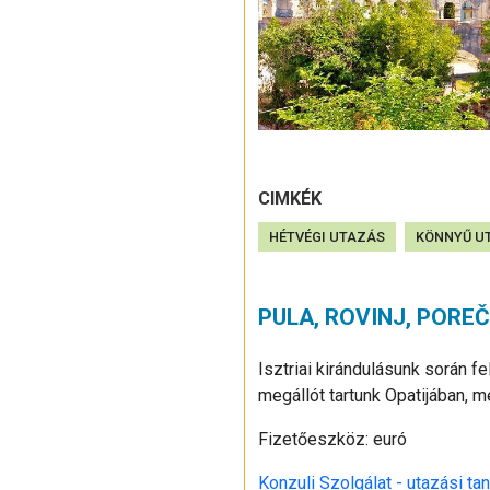
CIMKÉK
HÉTVÉGI UTAZÁS
KÖNNYŰ U
PULA, ROVINJ, POREČ
Isztriai kirándulásunk során f
megállót tartunk Opatijában, 
Fizetőeszköz: euró
Konzuli Szolgálat - utazási ta