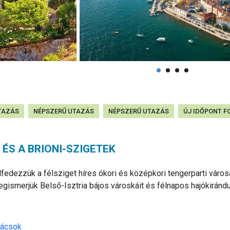
TAZÁS
NÉPSZERŰ UTAZÁS
NÉPSZERŰ UTAZÁS
ÚJ IDŐPONT 
 ÉS A BRIONI-SZIGETEK
elfedezzük a félsziget híres ókori és középkori tengerparti városa
megismerjük Belső-Isztria bájos városkáit és félnapos hajókiránd
nácsok