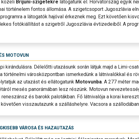
 közeli
Brijuni-szigetekre
látogatunk el. Horvátország egyik n
pai történelem fontos állomása. A szigetcsoport Jugoszlávia eln
 programra a látogatók hajóval érkeznek meg. Ezt követően kisvona
ekes fotókiállítást a szigetről Jugoszlávia évtizedeiből. A pro
 ÉS MOTOVUN
pi kirándulásra. Délelőtti utazásunk során látjuk majd a Limi-csa
l a történelmi városközpontban ismerkedünk a látnivalókkal és r
olytatjuk az utazást és ellátogatunk
Motovunba
. A 277 méter ma
 sétáról mesés panorámában lesz részünk. Motovun nevezetessé
a reneszánsz és barokk palotákban. Fő látnivalója a korai keresz
 követően visszautazunk a szálláshelyre. Vacsora a szállodában
EGKISEBB VÁROSA ÉS HAZAUTAZÁS