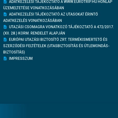
ADATKEZELÉSI TÁJÉKOZTATÓ A WWW.EUROTRIP.HU HONLAP
ÜZEMELTETÉSE VONATKOZÁSÁBAN
ADATKEZELÉSI TÁJÉKOZTATÓ AZ UTASOKAT ÉRINTŐ
ADATKEZELÉS VONATKOZÁSÁBAN
UTAZÁSI CSOMAGRA VONATKOZÓ TÁJÉKOZTATÓ A 472/2017.
(XII. 28.) KORM. RENDELET ALAPJÁN
EURÓPAI UTAZÁSI BIZTOSÍTÓ ZRT. TERMÉKISMERTETŐ ÉS
SZERZŐDÉSI FELTÉTELEK (UTASBIZTOSÍTÁS ÉS ÚTLEMONDÁS-
BIZTOSÍTÁS)
IMPRESSZUM