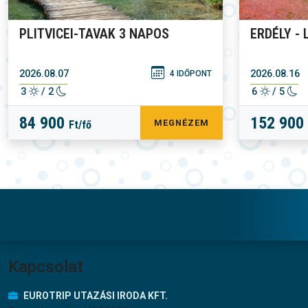
PLITVICEI-TAVAK 3 NAPOS
ERDÉLY -
2026.08.07
2026.08.16
4 IDŐPONT
3
/ 2
6
/ 5
84 900
152 900
MEGNÉZEM
Ft/fő
Lábléc menü
Kapcsolat
EUROTRIP UTAZÁSI IRODA KFT.