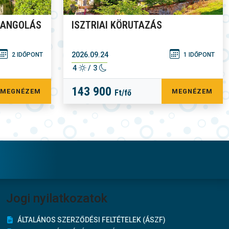
RANGOLÁS
ISZTRIAI KÖRUTAZÁS
2026.09.24
2 IDŐPONT
1 IDŐPONT
4
/ 3
143 900
MEGNÉZEM
MEGNÉZEM
Ft/fő
Jogi nyilatkozatok
ÁLTALÁNOS SZERZŐDÉSI FELTÉTELEK (ÁSZF)