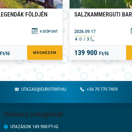
 LEGENDÁK FÖLDJÉN
SALZKAMMERGUTI BA
2026.09.17
4 IDŐPONT
4
/ 3
139 900
MEGNÉZEM
Ft/fő
Ft/fő
UTAZAS@EUROTRIP.HU
+36 70 770 7459
Válassz kategóriát
UTAZÁSOK 149.900 FT-IG