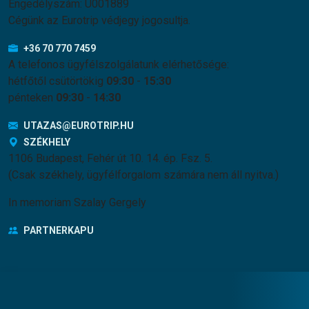
Engedélyszám: U001889
Cégünk az Eurotrip védjegy jogosultja.
+36 70 770 7459
A telefonos ügyfélszolgálatunk elérhetősége:
hétfőtől csütörtökig
09:30
-
15:30
pénteken
09:30
-
14:30
UTAZAS@EUROTRIP.HU
SZÉKHELY
1106 Budapest, Fehér út 10. 14. ép. Fsz. 5.
(Csak székhely, ügyfélforgalom számára nem áll nyitva.)
In memoriam Szalay Gergely
PARTNERKAPU