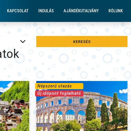
gatások Üdülések
KAPCSOLAT
INDULÁS
AJÁNDÉKUTALVÁNY
RÓLUNK
KERESÉS
atok
Népszerű utazás
Új időpont foglalható