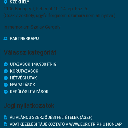
SZÉKHELY
1106 Budapest, Fehér út 10. 14. ép. Fsz. 5.
(Csak székhely, ügyfélforgalom számára nem áll nyitva.)
In memoriam Szalay Gergely
PARTNERKAPU
Válassz kategóriát
UTAZÁSOK 149.900 FT-IG
KÖRUTAZÁSOK
HÉTVÉGI UTAK
NYARALÁSOK
REPÜLŐS UTAZÁSOK
Jogi nyilatkozatok
ÁLTALÁNOS SZERZŐDÉSI FELTÉTELEK (ÁSZF)
ADATKEZELÉSI TÁJÉKOZTATÓ A WWW.EUROTRIP.HU HONLAP