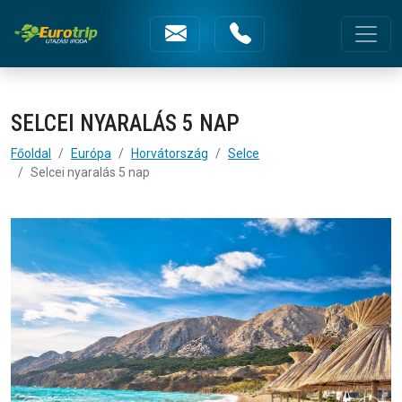
Selcei nyaralás 5 nap
Fejléc menüsorok
SELCEI NYARALÁS 5 NAP
Főoldal
Európa
Horvátország
Selce
Selcei nyaralás 5 nap
Képgaléria | Selcei nyaralás 5 nap