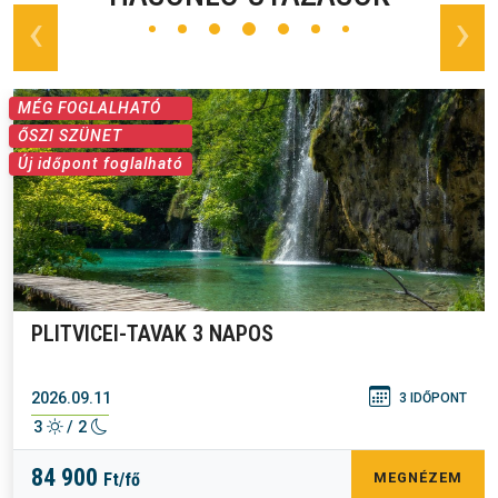
prev
next
MÉG FOGLALHATÓ
ŐSZI SZÜNET
Új időpont foglalható
PLITVICEI-TAVAK 3 NAPOS
2026.09.11
3 IDŐPONT
3
/ 2
84 900
Ft/fő
MEGNÉZEM