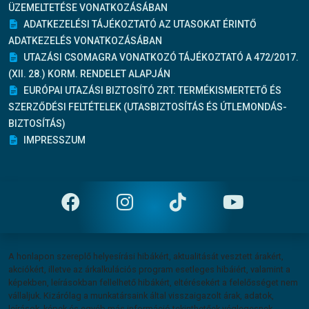
ÜZEMELTETÉSE VONATKOZÁSÁBAN
ADATKEZELÉSI TÁJÉKOZTATÓ AZ UTASOKAT ÉRINTŐ
ADATKEZELÉS VONATKOZÁSÁBAN
UTAZÁSI CSOMAGRA VONATKOZÓ TÁJÉKOZTATÓ A 472/2017.
(XII. 28.) KORM. RENDELET ALAPJÁN
EURÓPAI UTAZÁSI BIZTOSÍTÓ ZRT. TERMÉKISMERTETŐ ÉS
SZERZŐDÉSI FELTÉTELEK (UTASBIZTOSÍTÁS ÉS ÚTLEMONDÁS-
BIZTOSÍTÁS)
IMPRESSZUM
Felelősség vállalás
A honlapon szereplő helyesírási hibákért, aktualitását vesztett árakért,
akciókért, illetve az árkalkulációs program esetleges hibáiért, valamint a
képekben, leírásokban fellelhető hibákért, eltérésekért a felelősséget nem
vállaljuk. Kizárólag a munkatársaink által visszaigazolt árak, adatok,
leírások, képek és egyéb más információ tekinthetőek véglegesnek.