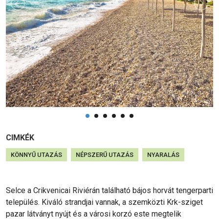
CIMKÉK
KÖNNYŰ UTAZÁS
NÉPSZERŰ UTAZÁS
NYARALÁS
Selce a Crikvenicai Riviérán található bájos horvát tengerparti
település. Kiváló strandjai vannak, a szemközti Krk-sziget
pazar látványt nyújt és a városi korzó este megtelik