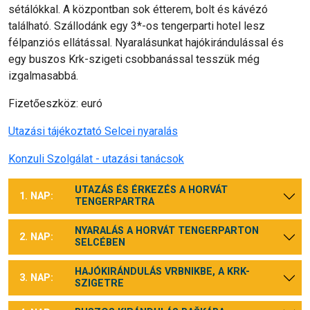
sétálókkal. A központban sok étterem, bolt és kávézó
található. Szállodánk egy 3*-os tengerparti hotel lesz
félpanziós ellátással. Nyaralásunkat hajókirándulással és
egy buszos Krk-szigeti csobbanással tesszük még
izgalmasabbá.
Fizetőeszköz: euró
Utazási tájékoztató Selcei nyaralás
Konzuli Szolgálat - utazási tanácsok
UTAZÁS ÉS ÉRKEZÉS A HORVÁT
1. NAP:
TENGERPARTRA
NYARALÁS A HORVÁT TENGERPARTON
2. NAP:
SELCÉBEN
HAJÓKIRÁNDULÁS VRBNIKBE, A KRK-
3. NAP:
SZIGETRE