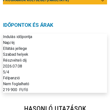
PROGRAMOK KÖLTSÉGEI (FAKULTATÍV)
IDŐPONTOK ÉS ÁRAK
Indulás időpontja
Nap/éj
Ellátás jellege
Szabad helyek
Részvételi díj
2026.07.08
5/4
Félpanzió
Nem foglalható
219 900
Ft/fő
HASONLÓ UTAZÁSOK