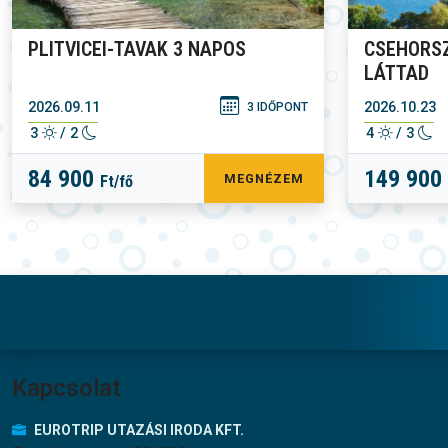
PLITVICEI-TAVAK 3 NAPOS
CSEHORSZ
LÁTTAD
2026.09.11
2026.10.23
3 IDŐPONT
3
/ 2
4
/ 3
84 900
149 900
MEGNÉZEM
Ft/fő
Lábléc menü
Kapcsolat
EUROTRIP UTAZÁSI IRODA KFT.