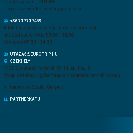
Engedélyszám: U001889
Cégünk az Eurotrip védjegy jogosultja.
+36 70 770 7459
A telefonos ügyfélszolgálatunk elérhetősége:
hétfőtől csütörtökig
09:30
-
15:30
pénteken
09:30
-
14:30
UTAZAS@EUROTRIP.HU
SZÉKHELY
1106 Budapest, Fehér út 10. 14. ép. Fsz. 5.
(Csak székhely, ügyfélforgalom számára nem áll nyitva.)
In memoriam Szalay Gergely
PARTNERKAPU