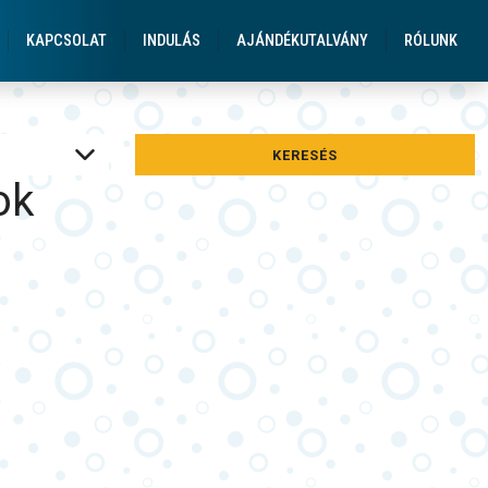
gatások Üdülések
KAPCSOLAT
INDULÁS
AJÁNDÉKUTALVÁNY
RÓLUNK
KERESÉS
ok