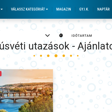
 Körutazások a városláto
VÁLASSZ KATEGÓRIÁT
MAGAZIN
GY.I.K.
NAPTÁR
úsvéti utazások - Ajánlat