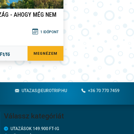
ÁG - AHOGY MÉG NEM
1 IDŐPONT
MEGNÉZEM
Ft/fő
UTAZAS@EUROTRIP.HU
+36 70 770 7459
Válassz kategóriát
UTAZÁSOK 149.900 FT-IG