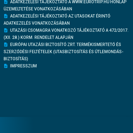
ADATKEZELÉSI TÁJÉKOZTATÓ A WWW.EUROTRIP.HU HONLAP
ÜZEMELTETÉSE VONATKOZÁSÁBAN
ADATKEZELÉSI TÁJÉKOZTATÓ AZ UTASOKAT ÉRINTŐ
ADATKEZELÉS VONATKOZÁSÁBAN
UTAZÁSI CSOMAGRA VONATKOZÓ TÁJÉKOZTATÓ A 472/2017.
(XII. 28.) KORM. RENDELET ALAPJÁN
EURÓPAI UTAZÁSI BIZTOSÍTÓ ZRT. TERMÉKISMERTETŐ ÉS
SZERZŐDÉSI FELTÉTELEK (UTASBIZTOSÍTÁS ÉS ÚTLEMONDÁS-
BIZTOSÍTÁS)
IMPRESSZUM