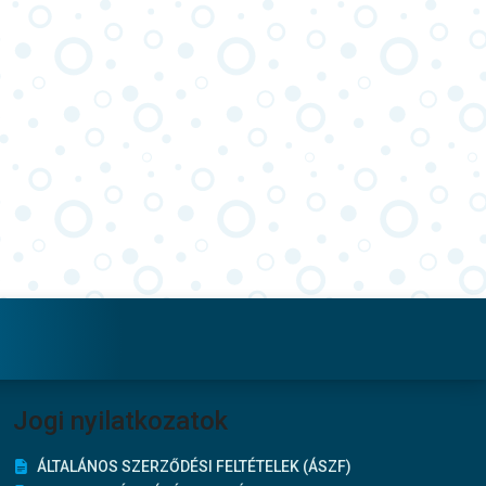
Jogi nyilatkozatok
ÁLTALÁNOS SZERZŐDÉSI FELTÉTELEK (ÁSZF)