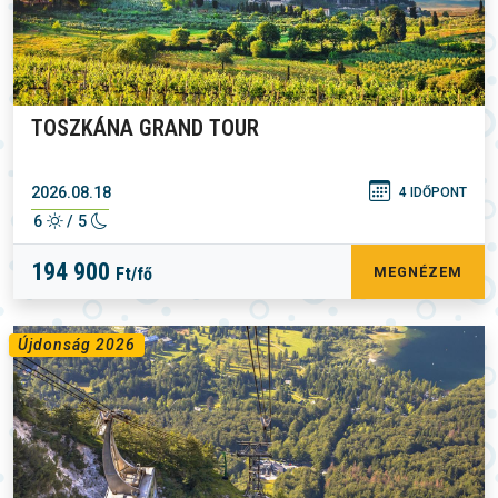
TOSZKÁNA GRAND TOUR
2026.08.18
4 IDŐPONT
6
/ 5
194 900
Ft/fő
MEGNÉZEM
Újdonság 2026