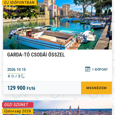
ÚJ IDŐPONTBAN
GARDA-TÓ CSODÁI ŐSSZEL
2026.10.15
1 IDŐPONT
4
/ 3
129 900
Ft/fő
MEGNÉZEM
ŐSZI SZÜNET
Újdonság 2026