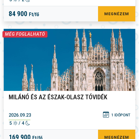
84 900
Ft/fő
MEGNÉZEM
MÉG FOGLALHATÓ
MILÁNÓ ÉS AZ ÉSZAK-OLASZ TÓVIDÉK
2026.09.23
1 IDŐPONT
5
/ 4
169 900
Ft/fő
MEGNÉZEM