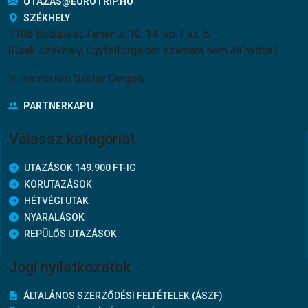
UTAZAS@EUROTRIP.HU
SZÉKHELY
1106 Budapest, Fehér út 10. 14. ép. Fsz. 5.
(Csak székhely, ügyfélforgalom számára nem áll nyitva.)
In memoriam Szalay Gergely
PARTNERKAPU
Válassz kategóriát
UTAZÁSOK 149.900 FT-IG
KÖRUTAZÁSOK
HÉTVÉGI UTAK
NYARALÁSOK
REPÜLŐS UTAZÁSOK
Jogi nyilatkozatok
ÁLTALÁNOS SZERZŐDÉSI FELTÉTELEK (ÁSZF)