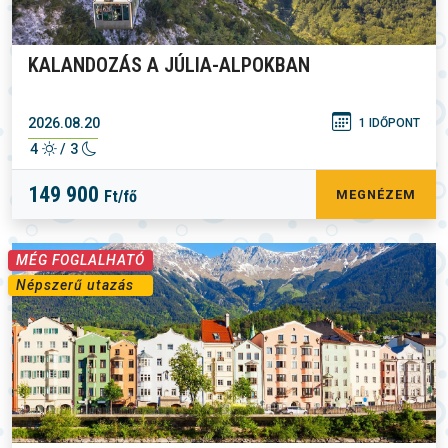
KALANDOZÁS A JÚLIA-ALPOKBAN
2026.08.20
1 IDŐPONT
4
/ 3
149 900
Ft/fő
MEGNÉZEM
MÉG FOGLALHATÓ
Népszerű utazás