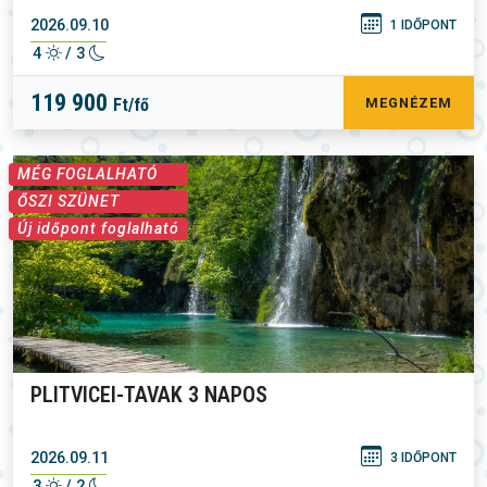
2026.09.10
1 IDŐPONT
4
/ 3
119 900
Ft/fő
MEGNÉZEM
MÉG FOGLALHATÓ
ŐSZI SZÜNET
Új időpont foglalható
PLITVICEI-TAVAK 3 NAPOS
2026.09.11
3 IDŐPONT
3
/ 2