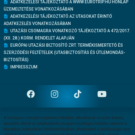
ADATKEZELÉSI TÁJÉKOZTATÓ A WWW.EUROTRIP.HU HONLAP
ÜZEMELTETÉSE VONATKOZÁSÁBAN
ADATKEZELÉSI TÁJÉKOZTATÓ AZ UTASOKAT ÉRINTŐ
ADATKEZELÉS VONATKOZÁSÁBAN
UTAZÁSI CSOMAGRA VONATKOZÓ TÁJÉKOZTATÓ A 472/2017.
(XII. 28.) KORM. RENDELET ALAPJÁN
EURÓPAI UTAZÁSI BIZTOSÍTÓ ZRT. TERMÉKISMERTETŐ ÉS
SZERZŐDÉSI FELTÉTELEK (UTASBIZTOSÍTÁS ÉS ÚTLEMONDÁS-
BIZTOSÍTÁS)
IMPRESSZUM
Felelősség vállalás
A honlapon szereplő helyesírási hibákért, aktualitását vesztett árakért,
akciókért, illetve az árkalkulációs program esetleges hibáiért, valamint a
képekben, leírásokban fellelhető hibákért, eltérésekért a felelősséget nem
vállaljuk. Kizárólag a munkatársaink által visszaigazolt árak, adatok,