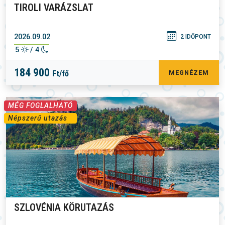
TIROLI VARÁZSLAT
2026.09.02
2 IDŐPONT
5
/ 4
184 900
Ft/fő
MEGNÉZEM
MÉG FOGLALHATÓ
Népszerű utazás
SZLOVÉNIA KÖRUTAZÁS