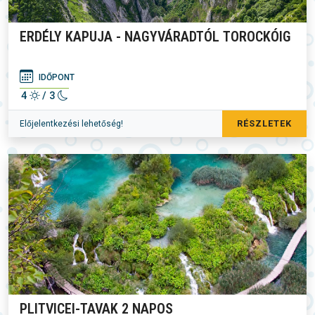
ERDÉLY KAPUJA - NAGYVÁRADTÓL TOROCKÓIG
IDŐPONT
4
/ 3
RÉSZLETEK
Előjelentkezési lehetőség!
PLITVICEI-TAVAK 2 NAPOS