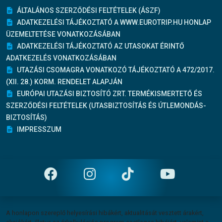
ÁLTALÁNOS SZERZŐDÉSI FELTÉTELEK (ÁSZF)
ADATKEZELÉSI TÁJÉKOZTATÓ A WWW.EUROTRIP.HU HONLAP
ÜZEMELTETÉSE VONATKOZÁSÁBAN
ADATKEZELÉSI TÁJÉKOZTATÓ AZ UTASOKAT ÉRINTŐ
ADATKEZELÉS VONATKOZÁSÁBAN
UTAZÁSI CSOMAGRA VONATKOZÓ TÁJÉKOZTATÓ A 472/2017.
(XII. 28.) KORM. RENDELET ALAPJÁN
EURÓPAI UTAZÁSI BIZTOSÍTÓ ZRT. TERMÉKISMERTETŐ ÉS
SZERZŐDÉSI FELTÉTELEK (UTASBIZTOSÍTÁS ÉS ÚTLEMONDÁS-
BIZTOSÍTÁS)
IMPRESSZUM
Felelősség vállalás
A honlapon szereplő helyesírási hibákért, aktualitását vesztett árakért,