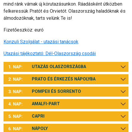
mind ránk várnak új körutazásunkon. Ráadásként útközben
felkeressük Pratót és Orvietót. Olaszország haladóknak és
álmodozóknak, tarts velünk Te is!
Fizetőeszköz: euró
Konzuli Szolgálat - utazási tanácsok
Utazási tájékoztató: Dél-Olaszország csodái
UTAZÁS OLASZORSZÁGBA
1. NAP:
PRATO ÉS ÉRKEZÉS NÁPOLYBA
2. NAP:
POMPEII ÉS SORRENTO
3. NAP:
AMALFI-PART
4. NAP:
CAPRI
5. NAP:
NÁPOLY
6. NAP: