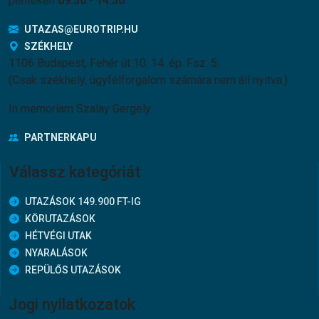
pénteken
09:30
-
14:30
UTAZAS@EUROTRIP.HU
SZÉKHELY
1106 Budapest, Fehér út 10. 14. ép. Fsz. 5.
(Csak székhely, ügyfélforgalom számára nem áll nyitva.)
In memoriam Szalay Gergely
PARTNERKAPU
Válassz kategóriát
UTAZÁSOK 149.900 FT-IG
KÖRUTAZÁSOK
HÉTVÉGI UTAK
NYARALÁSOK
REPÜLŐS UTAZÁSOK
Jogi nyilatkozatok