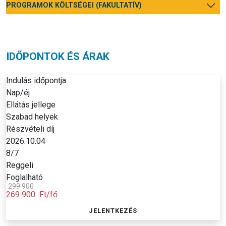
PROGRAMOK KÖLTSÉGEI (FAKULTATÍV)
IDŐPONTOK ÉS ÁRAK
Indulás időpontja
Nap/éj
Ellátás jellege
Szabad helyek
Részvételi díj
2026.10.04
8/7
Reggeli
Foglalható
299 900
269 900
Ft/fő
JELENTKEZÉS