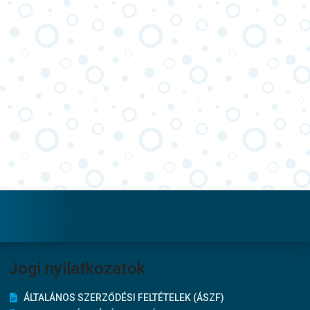
Jogi nyilatkozatok
ÁLTALÁNOS SZERZŐDÉSI FELTÉTELEK (ÁSZF)