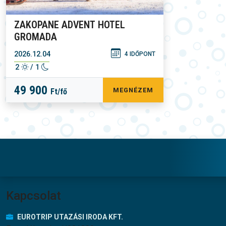
ZAKOPANE ADVENT HOTEL
GROMADA
2026.12.04
4 IDŐPONT
2
/ 1
49 900
MEGNÉZEM
Ft/fő
Lábléc menü
Kapcsolat
EUROTRIP UTAZÁSI IRODA KFT.