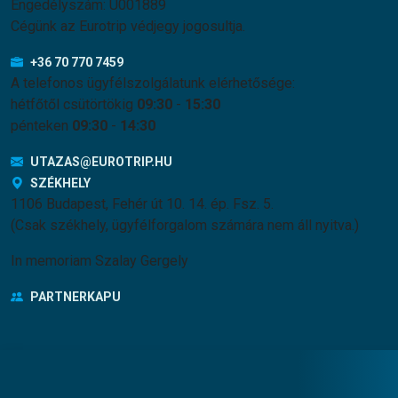
Engedélyszám: U001889
Cégünk az Eurotrip védjegy jogosultja.
+36 70 770 7459
A telefonos ügyfélszolgálatunk elérhetősége:
hétfőtől csütörtökig
09:30
-
15:30
pénteken
09:30
-
14:30
UTAZAS@EUROTRIP.HU
SZÉKHELY
1106 Budapest, Fehér út 10. 14. ép. Fsz. 5.
(Csak székhely, ügyfélforgalom számára nem áll nyitva.)
In memoriam Szalay Gergely
PARTNERKAPU