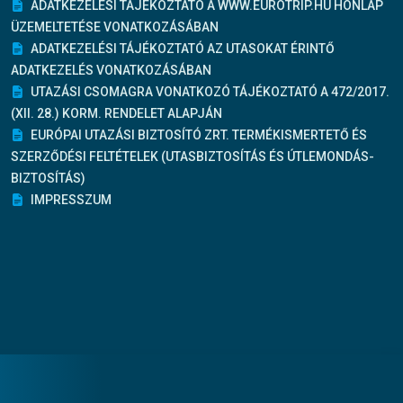
ADATKEZELÉSI TÁJÉKOZTATÓ A WWW.EUROTRIP.HU HONLAP
ÜZEMELTETÉSE VONATKOZÁSÁBAN
ADATKEZELÉSI TÁJÉKOZTATÓ AZ UTASOKAT ÉRINTŐ
ADATKEZELÉS VONATKOZÁSÁBAN
UTAZÁSI CSOMAGRA VONATKOZÓ TÁJÉKOZTATÓ A 472/2017.
(XII. 28.) KORM. RENDELET ALAPJÁN
EURÓPAI UTAZÁSI BIZTOSÍTÓ ZRT. TERMÉKISMERTETŐ ÉS
SZERZŐDÉSI FELTÉTELEK (UTASBIZTOSÍTÁS ÉS ÚTLEMONDÁS-
BIZTOSÍTÁS)
IMPRESSZUM