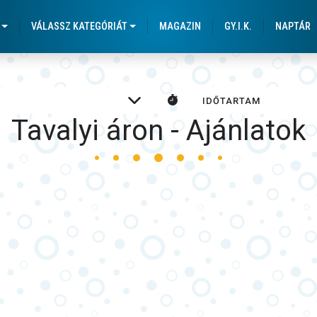
 Körutazások a városláto
VÁLASSZ KATEGÓRIÁT
MAGAZIN
GY.I.K.
NAPTÁR
Tavalyi áron - Ajánlatok