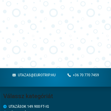
UTAZAS@EUROTRIP.HU
+36 70 770 7459
Válassz kategóriát
UTAZÁSOK 149.900 FT-IG