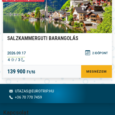
SALZKAMMERGUTI BARANGOLÁS
2026.09.17
2 IDŐPONT
4
/ 3
139 900
Ft/fő
MEGNÉZEM
Lábléc menü
UTAZAS@EUROTRIP.HU
+36 70 770 7459
Kapcsolat