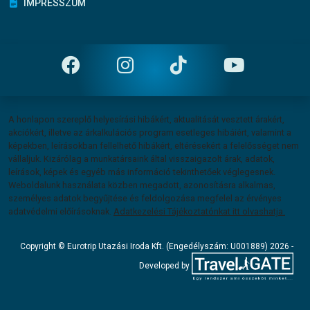
IMPRESSZUM
Felelősség vállalás
A honlapon szereplő helyesírási hibákért, aktualitását vesztett árakért,
akciókért, illetve az árkalkulációs program esetleges hibáiért, valamint a
képekben, leírásokban fellelhető hibákért, eltérésekért a felelősséget nem
vállaljuk. Kizárólag a munkatársaink által visszaigazolt árak, adatok,
leírások, képek és egyéb más információ tekinthetőek véglegesnek.
Weboldalunk használata közben megadott, azonosításra alkalmas,
személyes adatok begyűjtése és feldolgozása megfelel az érvényes
adatvédelmi előírásoknak.
Adatkezelési Tájékoztatónkat itt olvashatja.
Copyright
Copyright © Eurotrip Utazási Iroda Kft. (Engedélyszám: U001889) 2026 -
Developed by