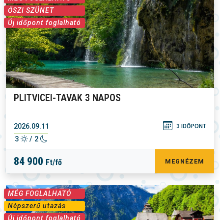
ŐSZI SZÜNET
Új időpont foglalható
PLITVICEI-TAVAK 3 NAPOS
2026.09.11
3 IDŐPONT
3
/ 2
84 900
Ft/fő
MEGNÉZEM
MÉG FOGLALHATÓ
Népszerű utazás
Új időpont foglalható