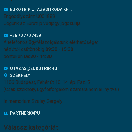
EUROTRIP UTAZÁSI IRODA KFT.
Engedélyszám: U001889
Cégünk az Eurotrip védjegy jogosultja.
+36 70 770 7459
A telefonos ügyfélszolgálatunk elérhetősége:
hétfőtől csütörtökig
09:30
-
15:30
pénteken
09:30
-
14:30
UTAZAS@EUROTRIP.HU
SZÉKHELY
1106 Budapest, Fehér út 10. 14. ép. Fsz. 5.
(Csak székhely, ügyfélforgalom számára nem áll nyitva.)
In memoriam Szalay Gergely
PARTNERKAPU
Válassz kategóriát