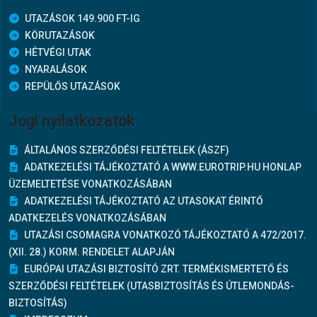
UTAZÁSOK 149.900 FT-IG
KÖRUTAZÁSOK
HÉTVÉGI UTAK
NYARALÁSOK
REPÜLŐS UTAZÁSOK
Jogi nyilatkozatok
ÁLTALÁNOS SZERZŐDÉSI FELTÉTELEK (ÁSZF)
ADATKEZELÉSI TÁJÉKOZTATÓ A WWW.EUROTRIP.HU HONLAP
ÜZEMELTETÉSE VONATKOZÁSÁBAN
ADATKEZELÉSI TÁJÉKOZTATÓ AZ UTASOKAT ÉRINTŐ
ADATKEZELÉS VONATKOZÁSÁBAN
UTAZÁSI CSOMAGRA VONATKOZÓ TÁJÉKOZTATÓ A 472/2017.
(XII. 28.) KORM. RENDELET ALAPJÁN
EURÓPAI UTAZÁSI BIZTOSÍTÓ ZRT. TERMÉKISMERTETŐ ÉS
SZERZŐDÉSI FELTÉTELEK (UTASBIZTOSÍTÁS ÉS ÚTLEMONDÁS-
BIZTOSÍTÁS)