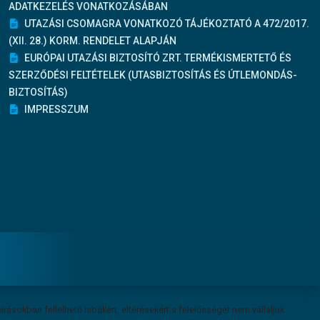
ADATKEZELÉS VONATKOZÁSÁBAN
UTAZÁSI CSOMAGRA VONATKOZÓ TÁJÉKOZTATÓ A 472/2017.
(XII. 28.) KORM. RENDELET ALAPJÁN
EURÓPAI UTAZÁSI BIZTOSÍTÓ ZRT. TERMÉKISMERTETŐ ÉS
SZERZŐDÉSI FELTÉTELEK (UTASBIZTOSÍTÁS ÉS ÚTLEMONDÁS-
BIZTOSÍTÁS)
IMPRESSZUM
írásokban fellelhető hibákért, eltérésekért a felelősséget nem vállaljuk.