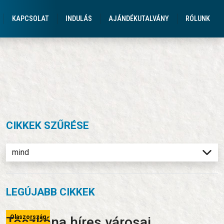
KAPCSOLAT
INDULÁS
AJÁNDÉKUTALVÁNY
RÓLUNK
CIKKEK SZŰRÉSE
LEGÚJABB CIKKEK
Olaszország
Toszkána híres városai