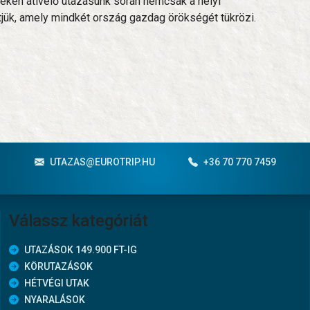
dékén átívelő utazásunk során nemcsak a helyi
jük, amely mindkét ország gazdag örökségét tükrözi.
UTAZAS@EUROTRIP.HU
+36 70 770 7459
Válassz kategóriát
UTAZÁSOK 149.900 FT-IG
KÖRUTAZÁSOK
HÉTVÉGI UTAK
NYARALÁSOK