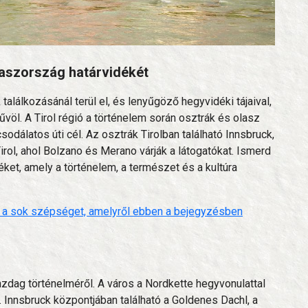
laszország határvidékét
 találkozásánál terül el, és lenyűgöző hegyvidéki tájaival,
völ. A Tirol régió a történelem során osztrák és olasz
csodálatos úti cél. Az osztrák Tirolban található Innsbruck,
Tirol, ahol Bolzano és Merano várják a látogatókat. Ismerd
éket, amely a történelem, a természet és a kultúra
zt a sok szépséget, amelyről ebben a bejegyzésben
azdag történelméről. A város a Nordkette hegyvonulattal
t. Innsbruck központjában található a Goldenes Dachl, a