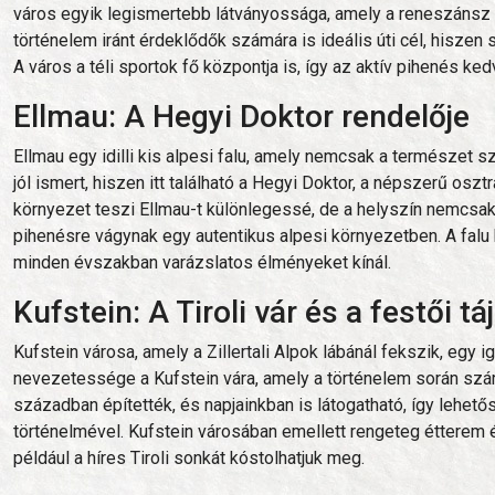
város egyik legismertebb látványossága, amely a reneszánsz 
történelem iránt érdeklődők számára is ideális úti cél, hiszen
A város a téli sportok fő központja is, így az aktív pihenés ke
Ellmau: A Hegyi Doktor rendelője
Ellmau egy idilli kis alpesi falu, amely nemcsak a természet s
jól ismert, hiszen itt található a Hegyi Doktor, a népszerű oszt
környezet teszi Ellmau-t különlegessé, de a helyszín nemcsak 
pihenésre vágynak egy autentikus alpesi környezetben. A falu k
minden évszakban varázslatos élményeket kínál.
Kufstein: A Tiroli vár és a festői tá
Kufstein városa, amely a Zillertali Alpok lábánál fekszik, egy
nevezetessége a Kufstein vára, amely a történelem során szám
században építették, és napjainkban is látogatható, így lehető
történelmével. Kufstein városában emellett rengeteg étterem és
például a híres Tiroli sonkát kóstolhatjuk meg.