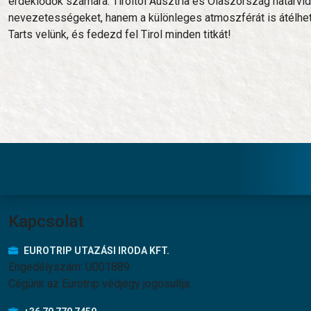
érdeklődők számára. Tiroltól Ausztria és Olaszország határvi
nevezetességeket, hanem a különleges atmoszférát is átélhet
Tarts velünk, és fedezd fel Tirol minden titkát!
Lábléc menü
Kapcsolat
EUROTRIP UTAZÁSI IRODA KFT.
Engedélyszám: U001889
Cégünk az Eurotrip védjegy jogosultja.