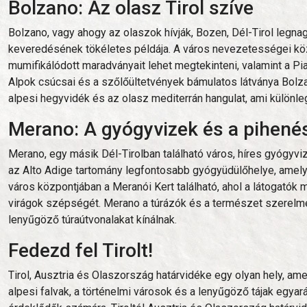
Bolzano: Az olasz Tirol szíve
Bolzano, vagy ahogy az olaszok hívják, Bozen, Dél-Tirol legna
keveredésének tökéletes példája. A város nevezetességei közé
mumifikálódott maradványait lehet megtekinteni, valamint a Pi
Alpok csúcsai és a szőlőültetvények bámulatos látványa Bolzan
alpesi hegyvidék és az olasz mediterrán hangulat, ami különl
Merano: A gyógyvizek és a pihené
Merano, egy másik Dél-Tirolban található város, híres gyógyvi
az Alto Adige tartomány legfontosabb gyógyüdülőhelye, amely 
város központjában a Meranói Kert található, ahol a látogató
virágok szépségét. Merano a túrázók és a természet szerelmes
lenyűgöző túraútvonalakat kínálnak.
Fedezd fel Tirolt!
Tirol, Ausztria és Olaszország határvidéke egy olyan hely, ame
alpesi falvak, a történelmi városok és a lenyűgöző tájak egyará