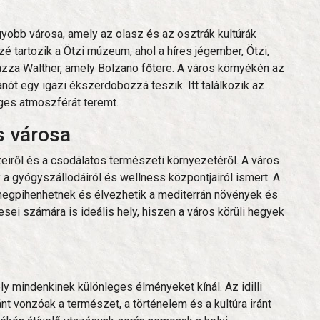
gyobb városa, amely az olasz és az osztrák kultúrák
 tartozik a Ötzi múzeum, ahol a híres jégember, Ötzi,
azza Walther, amely Bolzano főtere. A város környékén az
ót egy igazi ékszerdobozzá teszik. Itt találkozik az
eges atmoszférát teremt.
s városa
zeiről és a csodálatos természeti környezetéről. A város
a gyógyszállodáiról és wellness központjairól ismert. A
k megpihenhetnek és élvezhetik a mediterrán növények és
ei számára is ideális hely, hiszen a város körüli hegyek
ly mindenkinek különleges élményeket kínál. Az idilli
nt vonzóak a természet, a történelem és a kultúra iránt