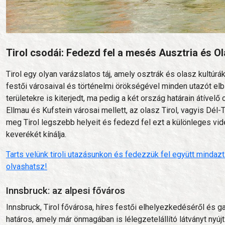
Tirol csodái: Fedezd fel a mesés Ausztria és O
Tirol egy olyan varázslatos táj, amely osztrák és olasz kultúrák
festői városaival és történelmi örökségével minden utazót elbű
területekre is kiterjedt, ma pedig a két ország határain átívelő 
Ellmau és Kufstein városai mellett, az olasz Tirol, vagyis Dél-
meg Tirol legszebb helyeit és fedezd fel ezt a különleges vid
keverékét kínálja.
Tarts velünk tiroli utazásunkon és fedezzük fel együtt minda
olvashatsz!
Innsbruck: az alpesi főváros
Innsbruck, Tirol fővárosa, híres festői elhelyezkedéséről és g
határos, amely már önmagában is lélegzetelállító látványt nyúj