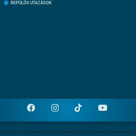
REPÜLŐS UTAZÁSOK
ért, illetve az árkalkulációs program esetleges hibáiért, valamint a képekben, le