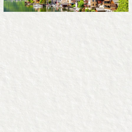
Elolvasom ››