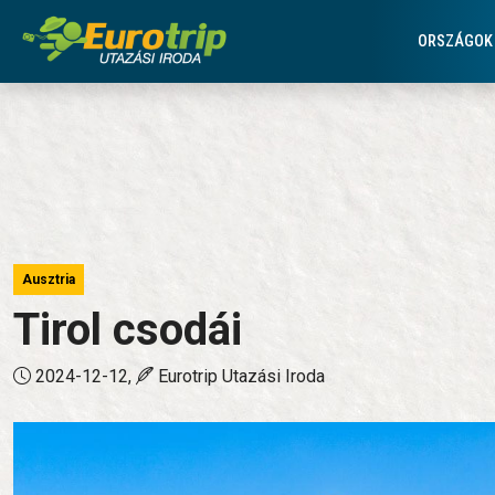
Tirol csodái
Fejléc menüsorok
ORSZÁGOK
Ausztria
Tirol csodái
2024-12-12,
Eurotrip Utazási Iroda