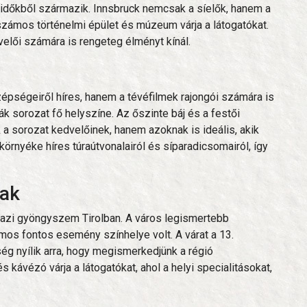
időkből származik. Innsbruck nemcsak a síelők, hanem a
 számos történelmi épület és múzeum várja a látogatókat.
dvelői számára is rengeteg élményt kínál.
zépségeiről híres, hanem a tévéfilmek rajongói számára is
rák sorozat fő helyszíne. Az őszinte báj és a festői
a sorozat kedvelőinek, hanem azoknak is ideális, akik
örnyéke híres túraútvonalairól és síparadicsomairól, így
jak
 igazi gyöngyszem Tirolban. A város legismertebb
os fontos esemény színhelye volt. A várat a 13.
ség nyílik arra, hogy megismerkedjünk a régió
 kávézó várja a látogatókat, ahol a helyi specialitásokat,