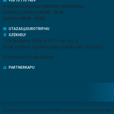
+36 70 770 7459
A telefonos ügyfélszolgálatunk elérhetősége:
hétfőtől csütörtökig
09:30
-
15:30
pénteken
09:30
-
14:30
UTAZAS@EUROTRIP.HU
SZÉKHELY
1106 Budapest, Fehér út 10. 14. ép. Fsz. 5.
(Csak székhely, ügyfélforgalom számára nem áll nyitva.)
In memoriam Szalay Gergely
PARTNERKAPU
Felelősség vállalás
A honlapon szereplő helyesírási hibákért, aktualitását vesztett árakért, akciók