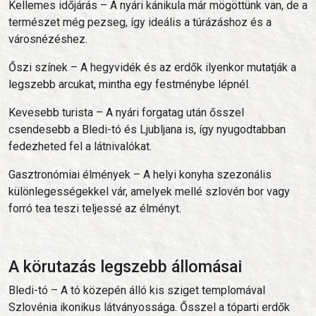
Kellemes időjárás – A nyári kánikula már mögöttünk van, de a
természet még pezseg, így ideális a túrázáshoz és a
városnézéshez.
Őszi színek – A hegyvidék és az erdők ilyenkor mutatják a
legszebb arcukat, mintha egy festménybe lépnél.
Kevesebb turista – A nyári forgatag után ősszel
csendesebb a Bledi-tó és Ljubljana is, így nyugodtabban
fedezheted fel a látnivalókat.
Gasztronómiai élmények – A helyi konyha szezonális
különlegességekkel vár, amelyek mellé szlovén bor vagy
forró tea teszi teljessé az élményt.
A körutazás legszebb állomásai
Bledi-tó – A tó közepén álló kis sziget templomával
Szlovénia ikonikus látványossága. Ősszel a tóparti erdők