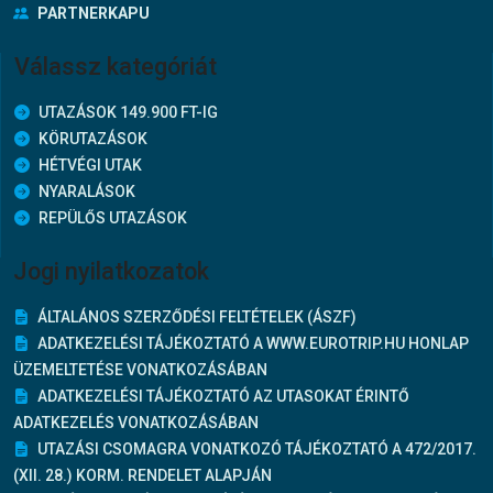
PARTNERKAPU
Válassz kategóriát
UTAZÁSOK 149.900 FT-IG
KÖRUTAZÁSOK
HÉTVÉGI UTAK
NYARALÁSOK
REPÜLŐS UTAZÁSOK
Jogi nyilatkozatok
ÁLTALÁNOS SZERZŐDÉSI FELTÉTELEK (ÁSZF)
ADATKEZELÉSI TÁJÉKOZTATÓ A WWW.EUROTRIP.HU HONLAP
ÜZEMELTETÉSE VONATKOZÁSÁBAN
ADATKEZELÉSI TÁJÉKOZTATÓ AZ UTASOKAT ÉRINTŐ
ADATKEZELÉS VONATKOZÁSÁBAN
UTAZÁSI CSOMAGRA VONATKOZÓ TÁJÉKOZTATÓ A 472/2017.
(XII. 28.) KORM. RENDELET ALAPJÁN