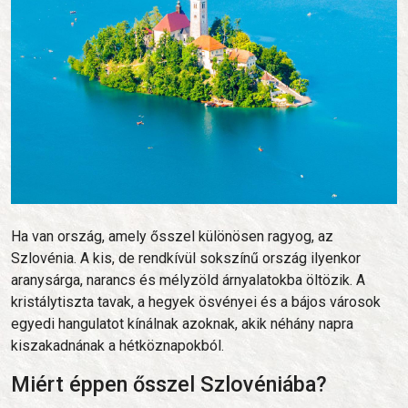
Ha van ország, amely ősszel különösen ragyog, az
Szlovénia. A kis, de rendkívül sokszínű ország ilyenkor
aranysárga, narancs és mélyzöld árnyalatokba öltözik. A
kristálytiszta tavak, a hegyek ösvényei és a bájos városok
egyedi hangulatot kínálnak azoknak, akik néhány napra
kiszakadnának a hétköznapokból.
Miért éppen ősszel Szlovéniába?