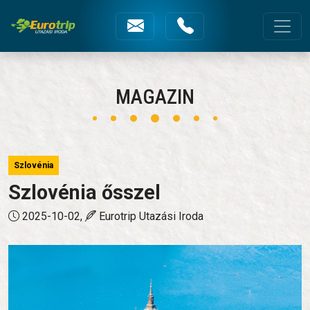
Szlovénia ősszel
Fejléc menüsorok
MAGAZIN
Szlovénia
Szlovénia ősszel
2025-10-02,
Eurotrip Utazási Iroda