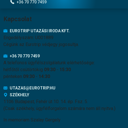
+36 70 770 7459
Kapcsolat
EUROTRIP UTAZÁSI IRODA KFT.
Engedélyszám: U001889
Cégünk az Eurotrip védjegy jogosultja.
+36 70 770 7459
A telefonos ügyfélszolgálatunk elérhetősége:
hétfőtől csütörtökig
09:30
-
15:30
pénteken
09:30
-
14:30
UTAZAS@EUROTRIP.HU
SZÉKHELY
1106 Budapest, Fehér út 10. 14. ép. Fsz. 5.
(Csak székhely, ügyfélforgalom számára nem áll nyitva.)
In memoriam Szalay Gergely