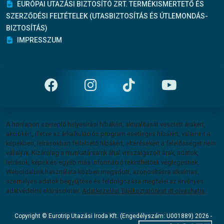
EURÓPAI UTAZÁSI BIZTOSÍTÓ ZRT. TERMÉKISMERTETŐ ÉS
SZERZŐDÉSI FELTÉTELEK (UTASBIZTOSÍTÁS ÉS ÚTLEMONDÁS-
BIZTOSÍTÁS)
IMPRESSZUM
Felelősség vállalás
A honlapon szereplő helyesírási hibákért, aktualitását vesztett árakért,
akciókért, illetve az árkalkulációs program esetleges hibáiért, valamint a
képekben, leírásokban fellelhető hibákért, eltérésekért a felelősséget nem
vállaljuk. Kizárólag a munkatársaink által visszaigazolt árak, adatok,
leírások, képek és egyéb más információ tekinthetőek véglegesnek.
Weboldalunk használata közben megadott, azonosításra alkalmas,
személyes adatok begyűjtése és feldolgozása megfelel az érvényes
adatvédelmi előírásoknak.
Adatkezelési Tájékoztatónkat itt olvashatja.
Copyright
Copyright © Eurotrip Utazási Iroda Kft. (Engedélyszám: U001889) 2026 -