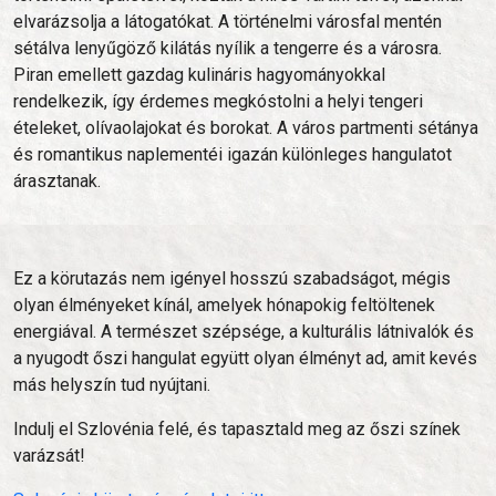
elvarázsolja a látogatókat. A történelmi városfal mentén
sétálva lenyűgöző kilátás nyílik a tengerre és a városra.
Piran emellett gazdag kulináris hagyományokkal
rendelkezik, így érdemes megkóstolni a helyi tengeri
ételeket, olívaolajokat és borokat. A város partmenti sétánya
és romantikus naplementéi igazán különleges hangulatot
árasztanak.
Ez a körutazás nem igényel hosszú szabadságot, mégis
olyan élményeket kínál, amelyek hónapokig feltöltenek
energiával. A természet szépsége, a kulturális látnivalók és
a nyugodt őszi hangulat együtt olyan élményt ad, amit kevés
más helyszín tud nyújtani.
Indulj el Szlovénia felé, és tapasztald meg az őszi színek
varázsát!