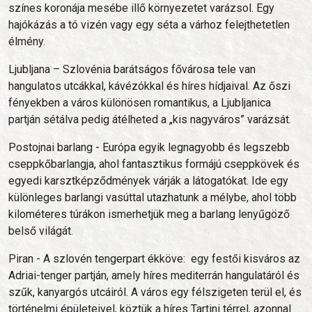
színes koronája mesébe illő környezetet varázsol. Egy
hajókázás a tó vizén vagy egy séta a várhoz felejthetetlen
élmény.
Ljubljana – Szlovénia barátságos fővárosa tele van
hangulatos utcákkal, kávézókkal és híres hídjaival. Az őszi
fényekben a város különösen romantikus, a Ljubljanica
partján sétálva pedig átélheted a „kis nagyváros” varázsát.
Postojnai barlang - Európa egyik legnagyobb és legszebb
cseppkőbarlangja, ahol fantasztikus formájú cseppkövek és
egyedi karsztképződmények várják a látogatókat. Ide egy
különleges barlangi vasúttal utazhatunk a mélybe, ahol több
kilométeres túrákon ismerhetjük meg a barlang lenyűgöző
belső világát.
Piran - A szlovén tengerpart ékköve:
egy festői kisváros az
Adriai-tenger partján, amely híres mediterrán hangulatáról és
szűk, kanyargós utcáiról. A város egy félszigeten terül el, és
történelmi épületeivel, köztük a híres Tartini térrel, azonnal