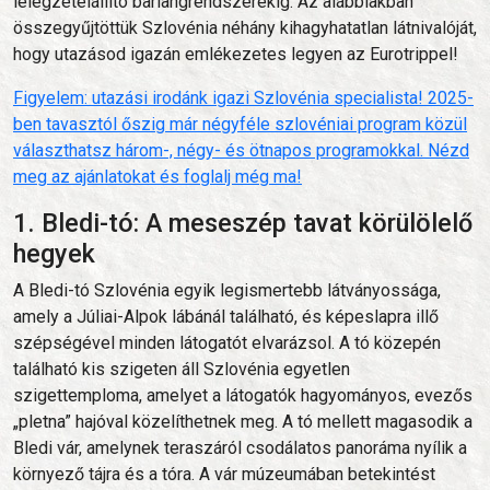
lélegzetelállító barlangrendszerekig. Az alábbiakban
összegyűjtöttük Szlovénia néhány kihagyhatatlan látnivalóját,
hogy utazásod igazán emlékezetes legyen az Eurotrippel!
Figyelem: utazási irodánk igazi Szlovénia specialista! 2025-
ben tavasztól őszig már négyféle szlovéniai program közül
választhatsz három-, négy- és ötnapos programokkal. Nézd
meg az ajánlatokat és foglalj még ma!
1. Bledi-tó: A meseszép tavat körülölelő
hegyek
A Bledi-tó Szlovénia egyik legismertebb látványossága,
amely a Júliai-Alpok lábánál található, és képeslapra illő
szépségével minden látogatót elvarázsol. A tó közepén
található kis szigeten áll Szlovénia egyetlen
szigettemploma, amelyet a látogatók hagyományos, evezős
„pletna” hajóval közelíthetnek meg. A tó mellett magasodik a
Bledi vár, amelynek teraszáról csodálatos panoráma nyílik a
környező tájra és a tóra. A vár múzeumában betekintést