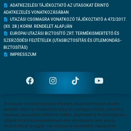
ADATKEZELÉSI TÁJÉKOZTATÓ AZ UTASOKAT ÉRINTŐ
ADATKEZELÉS VONATKOZÁSÁBAN
UTAZÁSI CSOMAGRA VONATKOZÓ TÁJÉKOZTATÓ A 472/2017.
(XII. 28.) KORM. RENDELET ALAPJÁN
EURÓPAI UTAZÁSI BIZTOSÍTÓ ZRT. TERMÉKISMERTETŐ ÉS
SZERZŐDÉSI FELTÉTELEK (UTASBIZTOSÍTÁS ÉS ÚTLEMONDÁS-
BIZTOSÍTÁS)
IMPRESSZUM
Felelősség vállalás
A honlapon szereplő helyesírási hibákért, aktualitását vesztett árakért,
akciókért, illetve az árkalkulációs program esetleges hibáiért, valamint a
képekben, leírásokban fellelhető hibákért, eltérésekért a felelősséget nem
vállaljuk. Kizárólag a munkatársaink által visszaigazolt árak, adatok,
leírások, képek és egyéb más információ tekinthetőek véglegesnek.