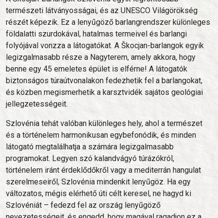
természeti látványosságai, és az UNESCO Világörökség
részét képezik. Ez a lenyűgöző barlangrendszer különleges
földalatti szurdokával, hatalmas termeivel és barlangi
folyójával vonzza a látogatókat. A Škocjan-barlangok egyik
legizgalmasabb része a Nagyterem, amely akkora, hogy
benne egy 45 emeletes épület is elférne! A látogatók
biztonságos túraútvonalakon fedezhetik fel a barlangokat,
és közben megismerhetik a karsztvidék sajátos geológiai
jellegzetességeit.
Szlovénia tehát valóban különleges hely, ahol a természet
és a történelem harmonikusan egybefonódik, és minden
látogató megtalálhatja a számára legizgalmasabb
programokat. Legyen szó kalandvágyó túrázókról,
történelem iránt érdeklődőkről vagy a mediterrán hangulat
szerelmeseiről, Szlovénia mindenkit lenyűgöz. Ha egy
változatos, mégis elérhető úti célt keresel, ne hagyd ki
Szlovéniát – fedezd fel az ország lenyűgöző
nevezetességeit, és engedd, hogy magával ragadjon ez a