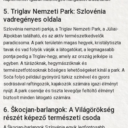
5. Triglav Nemzeti Park: Szlovénia
vadregényes oldala
Szlovénia nemzeti parkja, a Triglav Nemzeti Park, a Júliai-
Alpokban található, és az aktív természetkedvelők
paradicsoma. A park területén magas hegyek, kristálytiszta
tavak és vad folyók várják a látogatókat, a legmagasabb
pontja pedig a Triglav-hegy, amely az ország jelképe is
egyben. A túrázóknak, hegymászóknak és
természetfotósoknak bőséges lehetőségeket kínál a park. A
Soča folyó például gyönyörű türkiz színével és gyors
sodrásával raftingozók, kajakozók számára igazi élményt
nyújt. A park csendje és tiszta levegője feltöltő élményt
biztosít minden látogató számára.
6. Škocjan-barlangok: A Világörökség
részét képező természeti csoda
A Škocjan-barlangok Szlovénia egyik legfontosabb