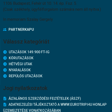
1106 Budapest, Fehér út 10. 14. ép. Fsz. 5.
(Csak székhely, ügyfélforgalom számára nem áll nyitva.)
In memoriam Szalay Gergely
PARTNERKAPU
Válassz kategóriát
UTAZÁSOK 149.900 FT-IG
KÖRUTAZÁSOK
HÉTVÉGI UTAK
NYARALÁSOK
REPÜLŐS UTAZÁSOK
Jogi nyilatkozatok
ÁLTALÁNOS SZERZŐDÉSI FELTÉTELEK (ÁSZF)
ADATKEZELÉSI TÁJÉKOZTATÓ A WWW.EUROTRIP.HU HONLAP
ÜZEMELTETÉSE VONATKOZÁSÁBAN