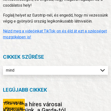
csodálatos hely!
Foglalj helyet az Eurotrip-nél, és engedd, hogy mi vezessünk
végig e gyönyörű ország legikonikusabb látnivalóin.
Nézd meg a videóinkat TikTok-on és éld át ezt a szépséget
mozgóképen is!
CIKKEK SZŰRÉSE
LEGÚJABB CIKKEK
Olaszország
Toszkána híres városai
Olaszország
Kedvencünk, a Garda-tó!