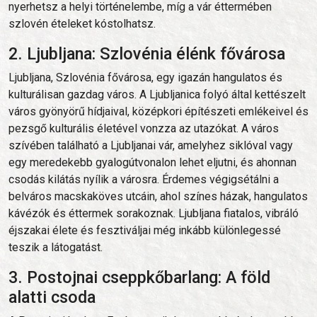
nyerhetsz a helyi történelembe, míg a vár éttermében
szlovén ételeket kóstolhatsz.
2. Ljubljana: Szlovénia élénk fővárosa
Ljubljana, Szlovénia fővárosa, egy igazán hangulatos és
kulturálisan gazdag város. A Ljubljanica folyó által kettészelt
város gyönyörű hídjaival, középkori építészeti emlékeivel és
pezsgő kulturális életével vonzza az utazókat. A város
szívében található a Ljubljanai vár, amelyhez siklóval vagy
egy meredekebb gyalogútvonalon lehet eljutni, és ahonnan
csodás kilátás nyílik a városra. Érdemes végigsétálni a
belváros macskaköves utcáin, ahol színes házak, hangulatos
kávézók és éttermek sorakoznak. Ljubljana fiatalos, vibráló
éjszakai élete és fesztiváljai még inkább különlegessé
teszik a látogatást.
3. Postojnai cseppkőbarlang: A föld
alatti csoda