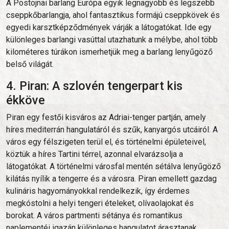
A Postojnai barlang Európa egyik legnagyobb és legszebb
cseppkőbarlangja, ahol fantasztikus formájú cseppkövek és
egyedi karsztképződmények várják a látogatókat. Ide egy
különleges barlangi vasúttal utazhatunk a mélybe, ahol több
kilométeres túrákon ismerhetjük meg a barlang lenyűgöző
belső világát.
4. Piran: A szlovén tengerpart kis
ékköve
Piran egy festői kisváros az Adriai-tenger partján, amely
híres mediterrán hangulatáról és szűk, kanyargós utcáiról. A
város egy félszigeten terül el, és történelmi épületeivel,
köztük a híres Tartini térrel, azonnal elvarázsolja a
látogatókat. A történelmi városfal mentén sétálva lenyűgöző
kilátás nyílik a tengerre és a városra. Piran emellett gazdag
kulináris hagyományokkal rendelkezik, így érdemes
megkóstolni a helyi tengeri ételeket, olívaolajokat és
borokat. A város partmenti sétánya és romantikus
naplementéi igazán különleges hangulatot árasztanak.