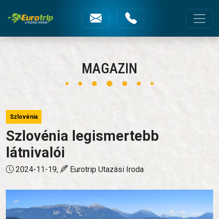
Szlovénia legismertebb látnivalói
Fejléc menüsorok
MAGAZIN
Szlovénia
Szlovénia legismertebb
látnivalói
2024-11-19,
Eurotrip Utazási Iroda