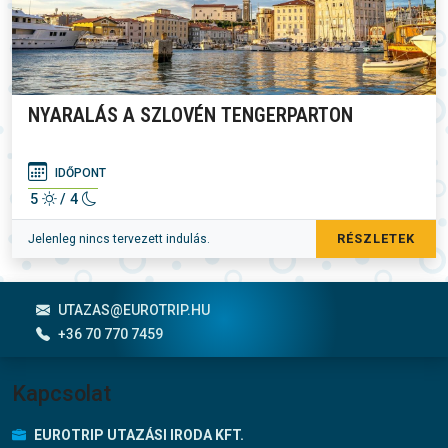
NYARALÁS A SZLOVÉN TENGERPARTON
IDŐPONT
5
/ 4
RÉSZLETEK
Jelenleg nincs tervezett indulás.
Lábléc menü
UTAZAS@EUROTRIP.HU
+36 70 770 7459
Kapcsolat
EUROTRIP UTAZÁSI IRODA KFT.