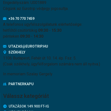
Engedélyszám: U001889
Cégünk az Eurotrip védjegy jogosultja.
+36 70 770 7459
A telefonos ügyfélszolgálatunk elérhetősége:
hétfőtől csütörtökig
09:30
-
15:30
pénteken
09:30
-
14:30
UTAZAS@EUROTRIP.HU
SZÉKHELY
1106 Budapest, Fehér út 10. 14. ép. Fsz. 5.
(Csak székhely, ügyfélforgalom számára nem áll nyitva.)
In memoriam Szalay Gergely
PARTNERKAPU
Válassz kategóriát
UTAZÁSOK 149.900 FT-IG