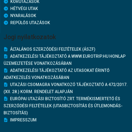
KÖRUTAZÁSOK
HÉTVÉGI UTAK
NYARALÁSOK
REPÜLŐS UTAZÁSOK
Jogi nyilatkozatok
ÁLTALÁNOS SZERZŐDÉSI FELTÉTELEK (ÁSZF)
ADATKEZELÉSI TÁJÉKOZTATÓ A WWW.EUROTRIP.HU HONLAP
ÜZEMELTETÉSE VONATKOZÁSÁBAN
ADATKEZELÉSI TÁJÉKOZTATÓ AZ UTASOKAT ÉRINTŐ
ADATKEZELÉS VONATKOZÁSÁBAN
UTAZÁSI CSOMAGRA VONATKOZÓ TÁJÉKOZTATÓ A 472/2017.
(XII. 28.) KORM. RENDELET ALAPJÁN
EURÓPAI UTAZÁSI BIZTOSÍTÓ ZRT. TERMÉKISMERTETŐ ÉS
SZERZŐDÉSI FELTÉTELEK (UTASBIZTOSÍTÁS ÉS ÚTLEMONDÁS-
BIZTOSÍTÁS)
IMPRESSZUM