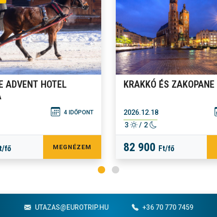
E ADVENT HOTEL
KRAKKÓ ÉS ZAKOPANE
A
2026.12.18
4 IDŐPONT
3
/ 2
82 900
MEGNÉZEM
t/fő
Ft/fő
UTAZAS@EUROTRIP.HU
+36 70 770 7459