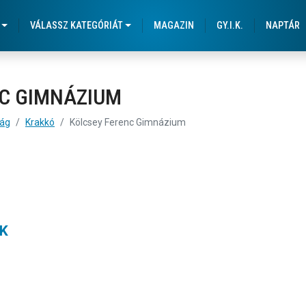
um
VÁLASSZ KATEGÓRIÁT
MAGAZIN
GY.I.K.
NAPTÁR
C GIMNÁZIUM
zág
Krakkó
Kölcsey Ferenc Gimnázium
K