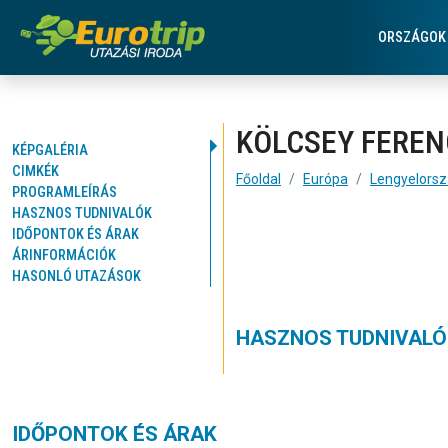
Kölcsey Ferenc Gimnázi
Fejléc menüsorok
ORSZÁGOK
KÖLCSEY FEREN
KÉPGALÉRIA
CIMKÉK
Főoldal
Európa
Lengyelors
PROGRAMLEÍRÁS
HASZNOS TUDNIVALÓK
IDŐPONTOK ÉS ÁRAK
ÁRINFORMÁCIÓK
HASONLÓ UTAZÁSOK
HASZNOS TUDNIVALÓ
IDŐPONTOK ÉS ÁRAK