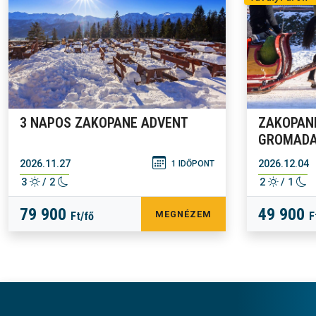
3 NAPOS ZAKOPANE ADVENT
ZAKOPAN
GROMAD
2026.11.27
2026.12.04
1 IDŐPONT
3
/ 2
2
/ 1
79 900
49 900
MEGNÉZEM
Ft/fő
F
Lábléc menü