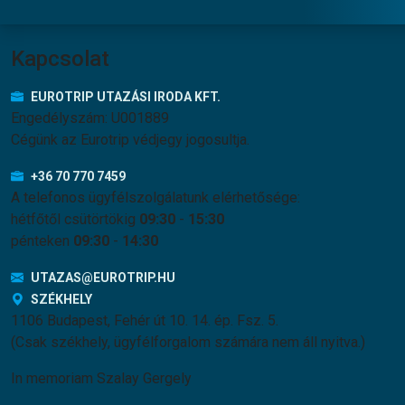
Kapcsolat
EUROTRIP UTAZÁSI IRODA KFT.
Engedélyszám: U001889
Cégünk az Eurotrip védjegy jogosultja.
+36 70 770 7459
A telefonos ügyfélszolgálatunk elérhetősége:
hétfőtől csütörtökig
09:30
-
15:30
pénteken
09:30
-
14:30
UTAZAS@EUROTRIP.HU
SZÉKHELY
1106 Budapest, Fehér út 10. 14. ép. Fsz. 5.
(Csak székhely, ügyfélforgalom számára nem áll nyitva.)
In memoriam Szalay Gergely