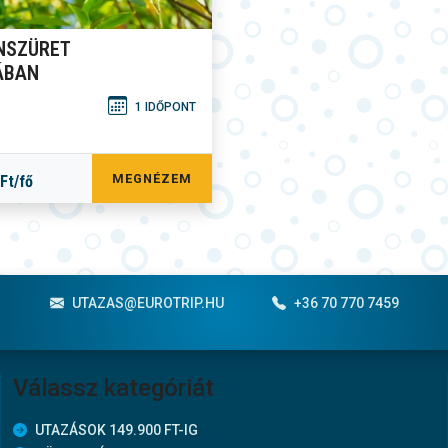
NSZÜRET
ÁBAN
1 IDŐPONT
MEGNÉZEM
Ft/fő
UTAZAS@EUROTRIP.HU
+36 70 770 7459
Válassz kategóriát
UTAZÁSOK 149.900 FT-IG