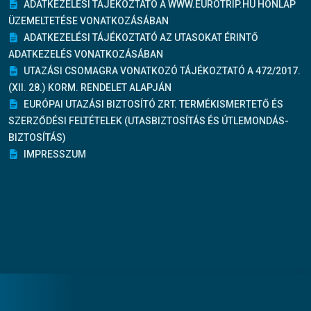
ADATKEZELÉSI TÁJÉKOZTATÓ A WWW.EUROTRIP.HU HONLAP
ÜZEMELTETÉSE VONATKOZÁSÁBAN
ADATKEZELÉSI TÁJÉKOZTATÓ AZ UTASOKAT ÉRINTŐ
ADATKEZELÉS VONATKOZÁSÁBAN
UTAZÁSI CSOMAGRA VONATKOZÓ TÁJÉKOZTATÓ A 472/2017.
(XII. 28.) KORM. RENDELET ALAPJÁN
EURÓPAI UTAZÁSI BIZTOSÍTÓ ZRT. TERMÉKISMERTETŐ ÉS
SZERZŐDÉSI FELTÉTELEK (UTASBIZTOSÍTÁS ÉS ÚTLEMONDÁS-
BIZTOSÍTÁS)
IMPRESSZUM