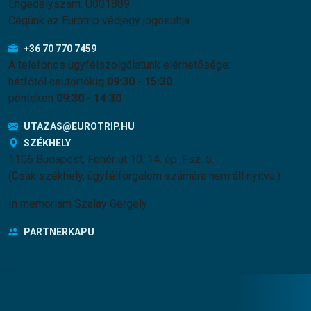
Engedélyszám: U001889
Cégünk az Eurotrip védjegy jogosultja.
+36 70 770 7459
A telefonos ügyfélszolgálatunk elérhetősége:
hétfőtől csütörtökig
09:30
-
15:30
pénteken
09:30
-
14:30
UTAZAS@EUROTRIP.HU
SZÉKHELY
1106 Budapest, Fehér út 10. 14. ép. Fsz. 5.
(Csak székhely, ügyfélforgalom számára nem áll nyitva.)
In memoriam Szalay Gergely
PARTNERKAPU