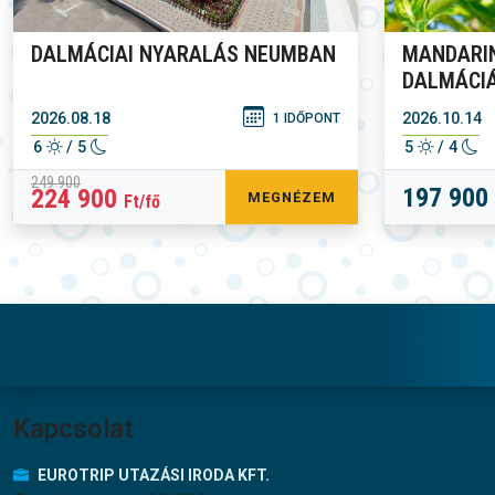
DALMÁCIAI NYARALÁS NEUMBAN
MANDARI
DALMÁCI
2026.08.18
2026.10.14
1 IDŐPONT
6
/ 5
5
/ 4
249 900
197 900
224 900
MEGNÉZEM
Ft/fő
Lábléc menü
Kapcsolat
EUROTRIP UTAZÁSI IRODA KFT.