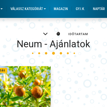
 Körutazások a városláto
VÁLASSZ KATEGÓRIÁT
MAGAZIN
GY.I.K.
NAPTÁR
Neum - Ajánlatok
zás