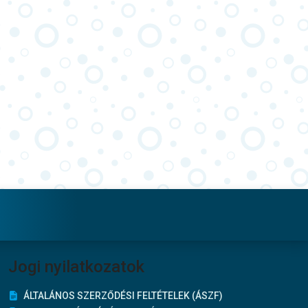
Jogi nyilatkozatok
ÁLTALÁNOS SZERZŐDÉSI FELTÉTELEK (ÁSZF)