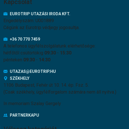
Kapcsolat
EUROTRIP UTAZÁSI IRODA KFT.
Engedélyszám: U001889
Cégünk az Eurotrip védjegy jogosultja.
+36 70 770 7459
A telefonos ügyfélszolgálatunk elérhetősége:
hétfőtől csütörtökig
09:30
-
15:30
pénteken
09:30
-
14:30
UTAZAS@EUROTRIP.HU
SZÉKHELY
1106 Budapest, Fehér út 10. 14. ép. Fsz. 5.
(Csak székhely, ügyfélforgalom számára nem áll nyitva.)
In memoriam Szalay Gergely
PARTNERKAPU