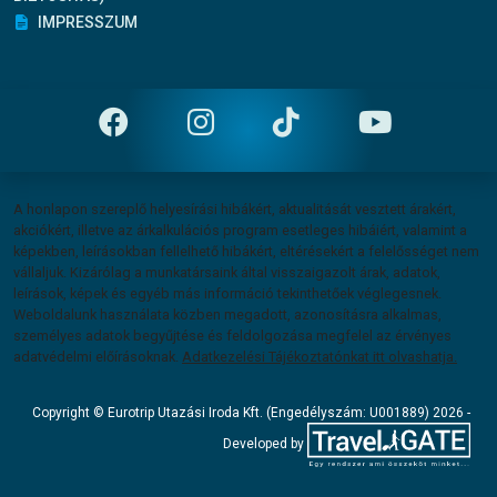
IMPRESSZUM
Felelősség vállalás
A honlapon szereplő helyesírási hibákért, aktualitását vesztett árakért,
akciókért, illetve az árkalkulációs program esetleges hibáiért, valamint a
képekben, leírásokban fellelhető hibákért, eltérésekért a felelősséget nem
vállaljuk. Kizárólag a munkatársaink által visszaigazolt árak, adatok,
leírások, képek és egyéb más információ tekinthetőek véglegesnek.
Weboldalunk használata közben megadott, azonosításra alkalmas,
személyes adatok begyűjtése és feldolgozása megfelel az érvényes
adatvédelmi előírásoknak.
Adatkezelési Tájékoztatónkat itt olvashatja.
Copyright
Copyright © Eurotrip Utazási Iroda Kft. (Engedélyszám: U001889) 2026 -
Developed by