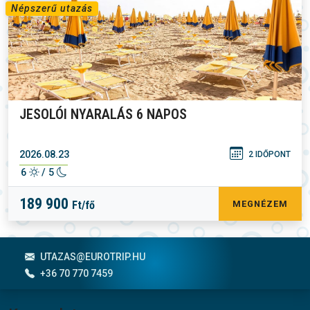
Népszerű utazás
JESOLÓI NYARALÁS 6 NAPOS
2026.08.23
2 IDŐPONT
6
/ 5
189 900
Ft/fő
MEGNÉZEM
Lábléc menü
UTAZAS@EUROTRIP.HU
+36 70 770 7459