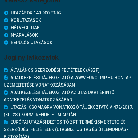
Válassz kategóriát
UTAZÁSOK 149.900 FT-IG
KÖRUTAZÁSOK
HÉTVÉGI UTAK
NYARALÁSOK
REPÜLŐS UTAZÁSOK
Jogi nyilatkozatok
ÁLTALÁNOS SZERZŐDÉSI FELTÉTELEK (ÁSZF)
ADATKEZELÉSI TÁJÉKOZTATÓ A WWW.EUROTRIP.HU HONLAP
ÜZEMELTETÉSE VONATKOZÁSÁBAN
ADATKEZELÉSI TÁJÉKOZTATÓ AZ UTASOKAT ÉRINTŐ
ADATKEZELÉS VONATKOZÁSÁBAN
UTAZÁSI CSOMAGRA VONATKOZÓ TÁJÉKOZTATÓ A 472/2017.
(XII. 28.) KORM. RENDELET ALAPJÁN
EURÓPAI UTAZÁSI BIZTOSÍTÓ ZRT. TERMÉKISMERTETŐ ÉS
SZERZŐDÉSI FELTÉTELEK (UTASBIZTOSÍTÁS ÉS ÚTLEMONDÁS-
BIZTOSÍTÁS)